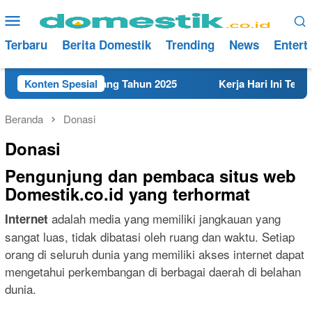
Loncat
Menu
ke
Mobile
konten
Terbaru
Berita Domestik
Trending
News
Entert
 Terdekat di Rembang Tahun 2025
Konten Spesial
Kerja Hari Ini Tekni
Beranda
Donasi
Donasi
Pengunjung dan pembaca situs web
Domestik.co.id yang terhormat
adalah media yang memiliki jangkauan yang
Internet
sangat luas, tidak dibatasi oleh ruang dan waktu. Setiap
orang di seluruh dunia yang memiliki akses internet dapat
mengetahui perkembangan di berbagai daerah di belahan
dunia.