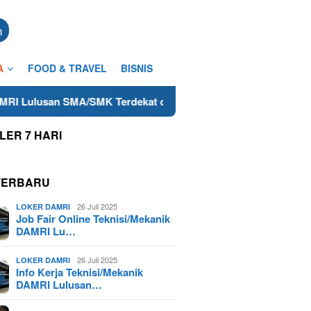
n
A
FOOD & TRAVEL
BISNIS
A/SMK Terdekat di Wonogiri Tahun 2025
Info Kerja Tek
LER 7 HARI
TERBARU
26 Juli 2025
LOKER DAMRI
Job Fair Online Teknisi/Mekanik
DAMRI Lu…
26 Juli 2025
LOKER DAMRI
Info Kerja Teknisi/Mekanik
DAMRI Lulusan…