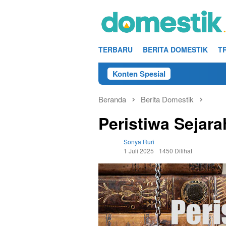
Loncat
ke
konten
TERBARU
BERITA DOMESTIK
T
Konten Spesial
Beranda
Berita Domestik
Peristiwa Sejara
Sonya Ruri
1 Juli 2025
1450 Dilihat