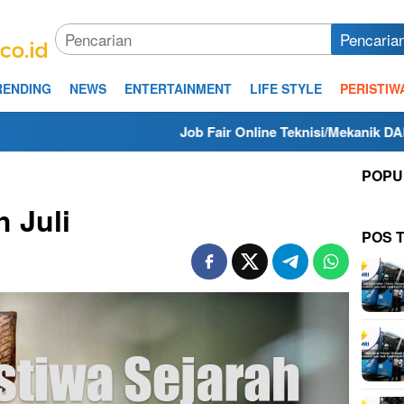
Pencaria
RENDING
NEWS
ENTERTAINMENT
LIFE STYLE
PERISTIW
Job Fair Online Teknisi/Mekanik DAMRI Lulusan SM
POPU
h Juli
POS 