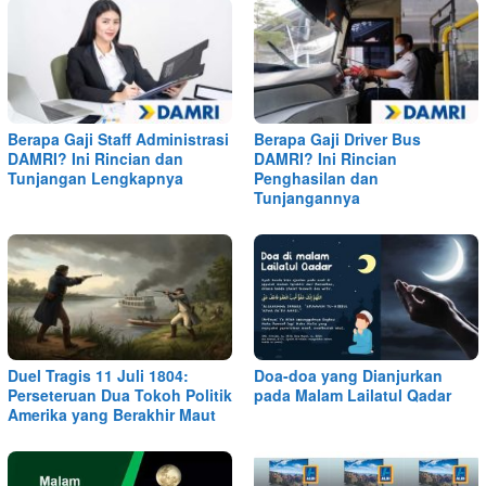
Berapa Gaji Staff Administrasi
Berapa Gaji Driver Bus
DAMRI? Ini Rincian dan
DAMRI? Ini Rincian
Tunjangan Lengkapnya
Penghasilan dan
Tunjangannya
Duel Tragis 11 Juli 1804:
Doa-doa yang Dianjurkan
Perseteruan Dua Tokoh Politik
pada Malam Lailatul Qadar
Amerika yang Berakhir Maut