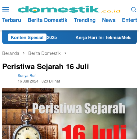
Loncat
Menu
ke
Mobile
konten
Terbaru
Berita Domestik
Trending
News
Entert
mbang Tahun 2025
Konten Spesial
Kerja Hari Ini Teknisi/Mekanik DAMRI
Beranda
Berita Domestik
Peristiwa Sejarah 16 Juli
Sonya Ruri
16 Juli 2024
823 Dilihat