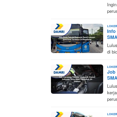
Ingin
peru
LOKER
Info
SMA
Lulu
di b
LOKER
Job 
SMA/
Lulu
kerj
peru
LOKER