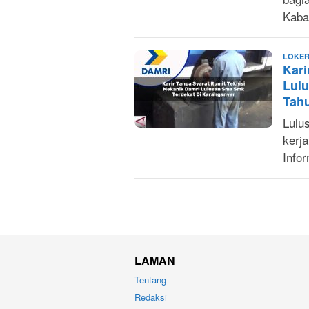
Kaba
LOKER
Kari
Lul
Tah
Lulu
kerj
Info
LAMAN
Tentang
Redaksi