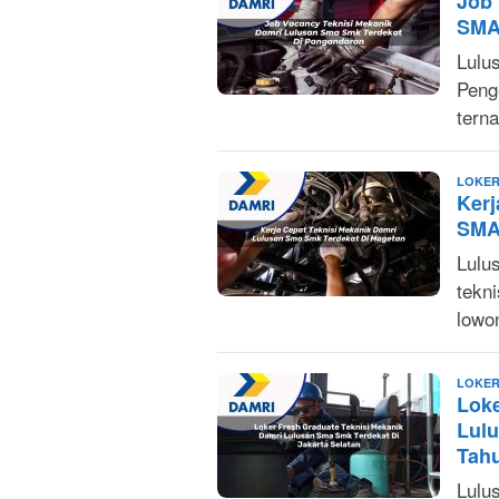
Job 
SMA
Lulu
Peng
tern
LOKER
Kerj
SMA
Lulu
tekn
lowo
LOKER
Loke
Lulu
Tah
Lulu