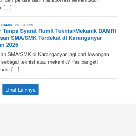
r […]
Sonya
24 Juli 2025
 DAMRI
r Tanpa Syarat Rumit Teknisi/Mekanik DAMRI
Ruri
usan SMA/SMK Terdekat di Karanganyar
un 2025
san SMA/SMK di Karanganyar lagi cari lowongan
a sebagai teknisi atau mekanik? Pas banget!
rmasi […]
Lihat Lainnya