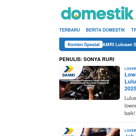
Loncat
ke
konten
TERBARU
BERITA DOMESTIK
T
25
Info Kerja Teknisi/Mekanik DAMRI Lulusan SMA/SMK 
Konten Spesial
PENULIS:
SONYA RURI
LOKER
Low
Lul
202
Lulu
lowo
baik
LOKER