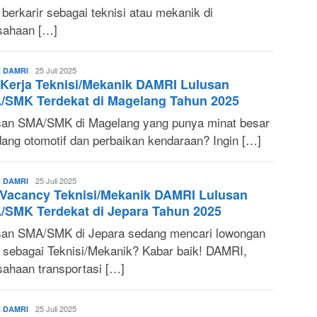
 berkarir sebagai teknisi atau mekanik di
sahaan […]
Sonya
25 Juli 2025
 DAMRI
 Kerja Teknisi/Mekanik DAMRI Lulusan
Ruri
/SMK Terdekat di Magelang Tahun 2025
san SMA/SMK di Magelang yang punya minat besar
idang otomotif dan perbaikan kendaraan? Ingin […]
Sonya
25 Juli 2025
 DAMRI
Vacancy Teknisi/Mekanik DAMRI Lulusan
Ruri
SMK Terdekat di Jepara Tahun 2025
san SMA/SMK di Jepara sedang mencari lowongan
a sebagai Teknisi/Mekanik? Kabar baik! DAMRI,
sahaan transportasi […]
Sonya
25 Juli 2025
 DAMRI