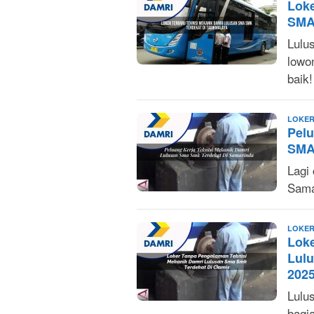
Loke
SMA/
Lulu
lowo
baik
LOKER
Pelu
SMA
Lagi 
Sama
LOKER
Lok
Lul
202
Lulu
bagi