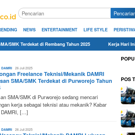
Pencaria
RENDING
NEWS
ENTERTAINMENT
LIFE STYLE
PERISTIW
Terdekat di Rembang Tahun 2025
Kerja Hari Ini Teknis
POPU
Sonya
26 Juli 2025
 DAMRI
ongan Freelance Teknisi/Mekanik DAMRI
Ruri
POS 
usan SMA/SMK Terdekat di Purworejo Tahun
5
san SMA/SMK di Purworejo sedang mencari
ngan kerja sebagai teknisi atau mekanik? Kabar
! DAMRI, […]
Sonya
26 Juli 2025
 DAMRI
Ruri