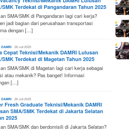
Vacancy Teknisi/Mekanik DAMRI Lulusan
/SMK Terdekat di Pangandaran Tahun 2025
san SMA/SMK di Pangandaran lagi cari kerja?
en jadi bagian dari perusahaan transportasi
ama dengan […]
Sonya
26 Juli 2025
 DAMRI
a Cepat Teknisi/Mekanik DAMRI Lulusan
Ruri
/SMK Terdekat di Magetan Tahun 2025
san SMA/SMK di Magetan lagi cari kerja sebagai
isi atau mekanik? Pas banget! Informasi
ngan […]
Sonya
26 Juli 2025
 DAMRI
r Fresh Graduate Teknisi/Mekanik DAMRI
Ruri
san SMA/SMK Terdekat di Jakarta Selatan
un 2025
san SMA/SMK dan berdomisili di Jakarta Selatan?