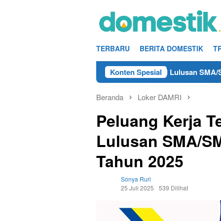
Loncat
ke
konten
TERBARU
BERITA DOMESTIK
T
 Kerja Teknisi/Mekanik DAMRI Lulusan SMA/SMK Terdekat di R
Konten Spesial
Beranda
Loker DAMRI
Peluang Kerja T
Lulusan SMA/SM
Tahun 2025
Sonya Ruri
25 Juli 2025
539 Dilihat