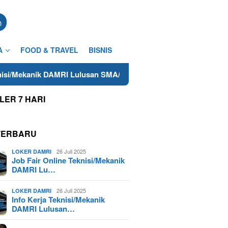
n
A
FOOD & TRAVEL
BISNIS
I Lulusan SMA/SMK Terdekat di Cilacap Tahun 2025
Lowo
LER 7 HARI
TERBARU
26 Juli 2025
LOKER DAMRI
Job Fair Online Teknisi/Mekanik
DAMRI Lu…
26 Juli 2025
LOKER DAMRI
Info Kerja Teknisi/Mekanik
DAMRI Lulusan…