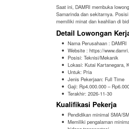
Saat ini, DAMRI membuka lowongan
Samarinda dan sekitarnya. Posis
memiliki minat dan keahlian di b
Detail Lowongan Kerj
Nama Perusahaan :
DAMRI
Website :
https://www.damri.
Posisi: Teknisi/Mekanik
Lokasi: Kutai Kartanegara, 
Untuk: Pria
Jenis Pekerjaan:
Full Time
Gaji: Rp
4.000.000
– Rp
6.00
Terakhir:
2026-11-30
Kualifikasi Pekerja
Pendidikan minimal SMA/SMK
Memiliki pengalaman minimal
bidang transportasi.