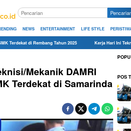
Pencaria
RENDING
NEWS
ENTERTAINMENT
LIFE STYLE
PERISTIW
embang Tahun 2025
Kerja Hari Ini Teknisi/Mekanik DAMR
POPU
eknisi/Mekanik DAMRI
POS 
K Terdekat di Samarinda