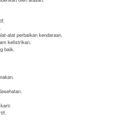
f.
.
t-alat perbaikan kendaraan.
 kelistrikan.
 baik.
 makan.
Kesehatan.
arir.
if.