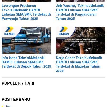
Lowongan Freelance
Job Vacancy Teknisi/Mekanik
Teknisi/Mekanik DAMRI
DAMRI Lulusan SMA/SMK
Lulusan SMA/SMK Terdekat di
Terdekat di Pangandaran
Purworejo Tahun 2025
Tahun 2025
Info Kerja Teknisi/Mekanik
Kerja Cepat Teknisi/Mekanik
DAMRI Lulusan SMA/SMK
DAMRI Lulusan SMA/SMK
Terdekat di Depok Tahun 2025
Terdekat di Magetan Tahun
2025
POPULER 7 HARI
POS TERBARU