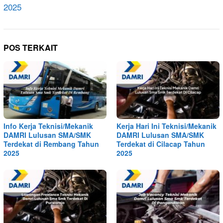
2025
POS TERKAIT
Info Kerja Teknisi/Mekanik
Kerja Hari Ini Teknisi/Mekanik
DAMRI Lulusan SMA/SMK
DAMRI Lulusan SMA/SMK
Terdekat di Rembang Tahun
Terdekat di Cilacap Tahun
2025
2025