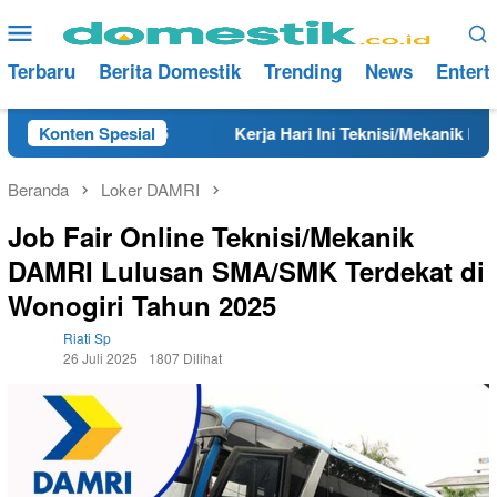
Loncat
Menu
ke
Mobile
konten
Terbaru
Berita Domestik
Trending
News
Entert
 Tahun 2025
Konten Spesial
Kerja Hari Ini Teknisi/Mekanik DAMRI Lulu
Beranda
Loker DAMRI
Job Fair Online Teknisi/Mekanik
DAMRI Lulusan SMA/SMK Terdekat di
Wonogiri Tahun 2025
Riati Sp
26 Juli 2025
1807 Dilihat