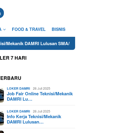
n
A
FOOD & TRAVEL
BISNIS
 Lulusan SMA/SMK Terdekat di Cilacap Tahun 2025
Lowon
LER 7 HARI
TERBARU
26 Juli 2025
LOKER DAMRI
Job Fair Online Teknisi/Mekanik
DAMRI Lu…
26 Juli 2025
LOKER DAMRI
Info Kerja Teknisi/Mekanik
DAMRI Lulusan…