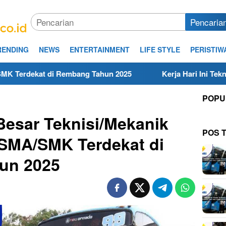
Pencaria
RENDING
NEWS
ENTERTAINMENT
LIFE STYLE
PERISTIW
mbang Tahun 2025
Kerja Hari Ini Teknisi/Mekanik DAMRI
POPU
esar Teknisi/Mekanik
POS 
SMA/SMK Terdekat di
un 2025