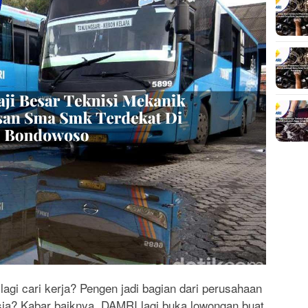
gi cari kerja? Pengen jadi bagian dari perusahaan
sia? Kabar baiknya, DAMRI lagi buka lowongan buat