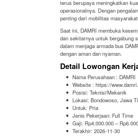
terus berupaya meningkatkan kua
operasionalnya. Dengan pengalam
penting dari mobilitas masyarakat
Saat ini, DAMRI membuka kesem
dan sekitarnya untuk bergabung se
dalam menjaga armada bus DAMRI
dengan aman dan nyaman.
Detail Lowongan Kerj
Nama Perusahaan :
DAMRI
Website :
https://www.damri.
Posisi: Teknisi/Mekanik
Lokasi: Bondowoso, Jawa T
Untuk: Pria
Jenis Pekerjaan:
Full Time
Gaji: Rp
4.000.000
– Rp
6.00
Terakhir:
2026-11-30