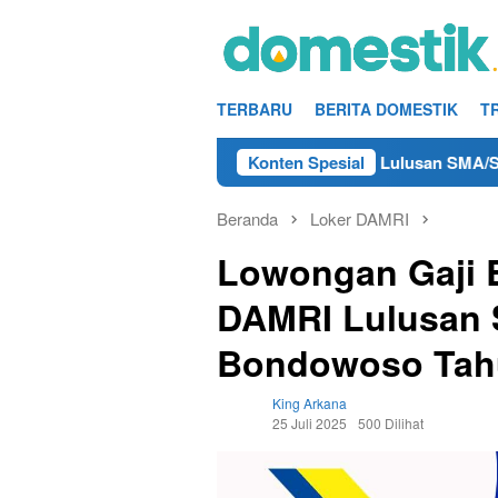
Loncat
ke
konten
TERBARU
BERITA DOMESTIK
T
Kerja Teknisi/Mekanik DAMRI Lulusan SMA/SMK Terdekat di Re
Konten Spesial
Beranda
Loker DAMRI
Lowongan Gaji B
DAMRI Lulusan 
Bondowoso Tah
King Arkana
25 Juli 2025
500 Dilihat