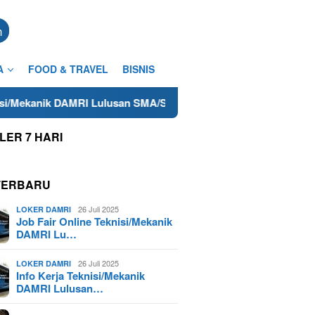
n
A
FOOD & TRAVEL
BISNIS
I Lulusan SMA/SMK Terdekat di Cilacap Tahun 2025
Lowo
LER 7 HARI
TERBARU
26 Juli 2025
LOKER DAMRI
Job Fair Online Teknisi/Mekanik
DAMRI Lu…
26 Juli 2025
LOKER DAMRI
Info Kerja Teknisi/Mekanik
DAMRI Lulusan…