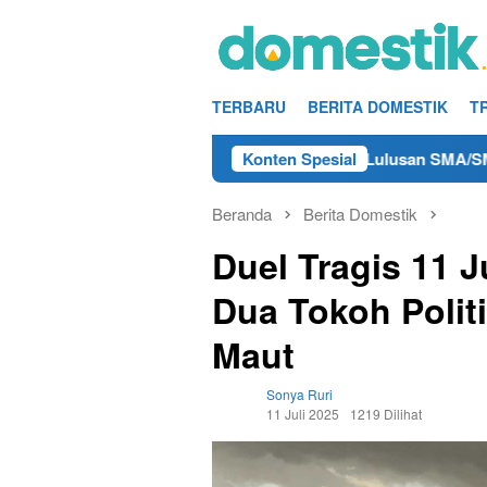
Loncat
ke
konten
TERBARU
BERITA DOMESTIK
T
 Kerja Teknisi/Mekanik DAMRI Lulusan SMA/SMK Terdekat di R
Konten Spesial
Beranda
Berita Domestik
Duel Tragis 11 J
Dua Tokoh Polit
Maut
Sonya Ruri
11 Juli 2025
1219 Dilihat