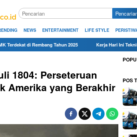
Pencaria
RENDING
NEWS
ENTERTAINMENT
LIFE STYLE
PERISTIW
embang Tahun 2025
Kerja Hari Ini Teknisi/Mekanik DAMR
POPU
uli 1804: Perseteruan
POS 
ik Amerika yang Berakhir