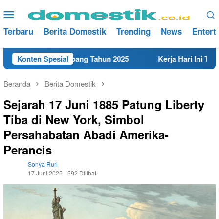
Loncat
Menu
ke
Mobile
konten
Terbaru
Berita Domestik
Trending
News
Entert
ekat di Rembang Tahun 2025
Konten Spesial
Kerja Hari Ini Teknisi/Me
Beranda
Berita Domestik
Sejarah 17 Juni 1885 Patung Liberty
Tiba di New York, Simbol
Persahabatan Abadi Amerika-
Perancis
Sonya Ruri
17 Juni 2025
592 Dilihat