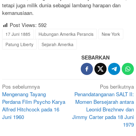
tetapi juga milik dunia sebagai lambang harapan dan
kemanusiaan.
Post Views:
592
17 Juni 1885
Hubungan Amerika Perancis
New York
Patung Liberty
Sejarah Amerika
SEBARKAN
Navigasi
Pos sebelumnya
Pos berikutnya
pos
Mengenang Tayang
Penandatanganan SALT II:
Perdana Film Psycho Karya
Momen Bersejarah antara
Alfred Hitchcock pada 16
Leonid Brezhnev dan
Juni 1960
Jimmy Carter pada 18 Juni
1979