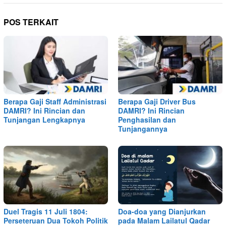
POS TERKAIT
Berapa Gaji Staff Administrasi
Berapa Gaji Driver Bus
DAMRI? Ini Rincian dan
DAMRI? Ini Rincian
Tunjangan Lengkapnya
Penghasilan dan
Tunjangannya
Duel Tragis 11 Juli 1804:
Doa-doa yang Dianjurkan
Perseteruan Dua Tokoh Politik
pada Malam Lailatul Qadar