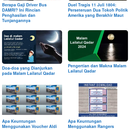
Berapa Gaji Driver Bus
Duel Tragis 11 Juli 1804:
DAMRI? Ini Rincian
Perseteruan Dua Tokoh Politik
Penghasilan dan
Amerika yang Berakhir Maut
Tunjangannya
Pengertian dan Makna Malam
Doa-doa yang Dianjurkan
Lailatul Qadar
pada Malam Lailatul Qadar
Apa Keuntungan
Apa Keuntungan
Menggunakan Voucher Aldi
Menggunakan Rangers