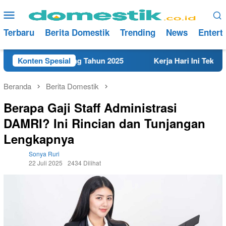
Loncat
Menu
ke
Mobile
konten
Terbaru
Berita Domestik
Trending
News
Entert
at di Rembang Tahun 2025
Konten Spesial
Kerja Hari Ini Teknisi/Meka
Beranda
Berita Domestik
Berapa Gaji Staff Administrasi
DAMRI? Ini Rincian dan Tunjangan
Lengkapnya
Sonya Ruri
22 Juli 2025
2434 Dilihat