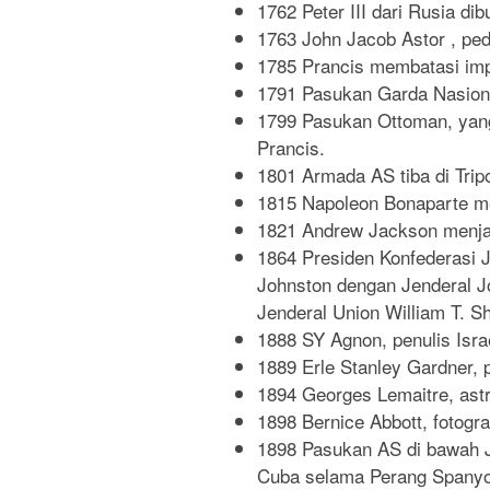
1762 Peter III dari Rusia dib
1763 John Jacob Astor , pe
1785 Prancis membatasi impo
1791 Pasukan Garda Nasion
1799 Pasukan Ottoman, yang 
Prancis.
1801 Armada AS tiba di Tripo
1815 Napoleon Bonaparte me
1821 Andrew Jackson menjad
1864 Presiden Konfederasi 
Johnston dengan Jenderal J
Jenderal Union William T. Sh
1888 SY Agnon, penulis Isra
1889 Erle Stanley Gardner, p
1894 Georges Lemaitre, ast
1898 Bernice Abbott, fotogra
1898 Pasukan AS di bawah J
Cuba selama Perang Spanyo