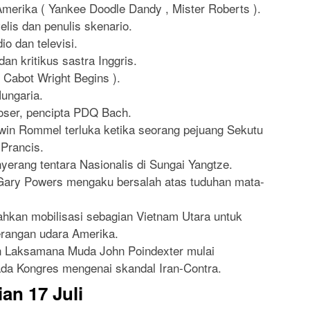
merika ( Yankee Doodle Dandy , Mister Roberts ).
elis dan penulis skenario.
io dan televisi.
an kritikus sastra Inggris.
 Cabot Wright Begins ).
ungaria.
oser, pencipta PDQ Bach.
in Rommel terluka ketika seorang pejuang Sekutu
Prancis.
erang tentara Nasionalis di Sungai Yangtze.
 Gary Powers mengaku bersalah atas tuduhan mata-
hkan mobilisasi sebagian Vietnam Utara untuk
erangan udara Amerika.
an Laksamana Muda John Poindexter mulai
da Kongres mengenai skandal Iran-Contra.
an 17 Juli