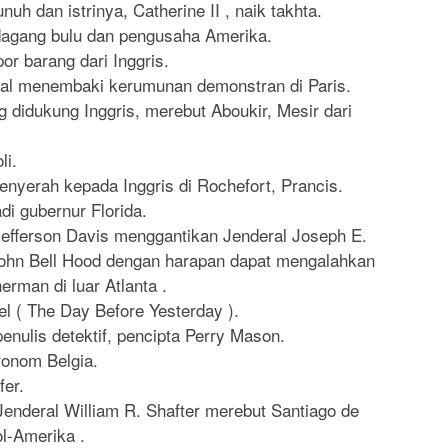
unuh dan istrinya, Catherine II , naik takhta.
dagang bulu dan pengusaha Amerika.
r barang dari Inggris.
al menembaki kerumunan demonstran di Paris.
didukung Inggris, merebut Aboukir, Mesir dari
li.
nyerah kepada Inggris di Rochefort, Prancis.
i gubernur Florida.
Jefferson Davis menggantikan Jenderal Joseph E.
ohn Bell Hood dengan harapan dapat mengalahkan
erman di luar Atlanta .
el ( The Day Before Yesterday ).
enulis detektif, pencipta Perry Mason.
ronom Belgia.
fer.
enderal William R. Shafter merebut Santiago de
l-Amerika .