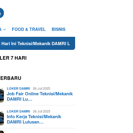
n
A
FOOD & TRAVEL
BISNIS
i/Mekanik DAMRI Lulusan SMA/SMK Terdekat di Cilacap Tahun 202
LER 7 HARI
TERBARU
26 Juli 2025
LOKER DAMRI
Job Fair Online Teknisi/Mekanik
DAMRI Lu…
26 Juli 2025
LOKER DAMRI
Info Kerja Teknisi/Mekanik
DAMRI Lulusan…