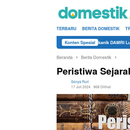
Loncat
ke
konten
TERBARU
BERITA DOMESTIK
T
25
Info Kerja Teknisi/Mekanik DAMRI Lulusan SMA/SMK 
Konten Spesial
Beranda
Berita Domestik
Peristiwa Sejara
Sonya Ruri
17 Juli 2024
968 Dilihat