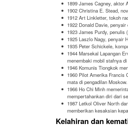
1899 James Cagney, aktor A
1902 Christina E. Stead, nov
1912 Art Linkletter, tokoh rad
1922 Donald Davie, penyair d
1923 James Purdy, penulis (
1925 Laszlo Nagy, penyair H
1935 Peter Schickele, komp
1944 Marsekal Lapangan Erw
menembaki mobil stafnya di 
1946 Komunis Tiongkok meny
1960 Pilot Amerika Francis
mata di pengadilan Moskow.
1966 Ho Chi Minh memerinta
mempertahankan diri dari s
1987 Letkol Oliver North d
memberikan kesaksian kepa
Kelahiran dan kemati