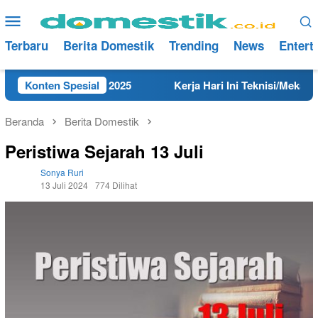
Loncat
Menu
ke
Mobile
konten
Terbaru
Berita Domestik
Trending
News
Entert
embang Tahun 2025
Konten Spesial
Kerja Hari Ini Teknisi/Mekanik DAMR
Beranda
Berita Domestik
Peristiwa Sejarah 13 Juli
Sonya Ruri
13 Juli 2024
774 Dilihat