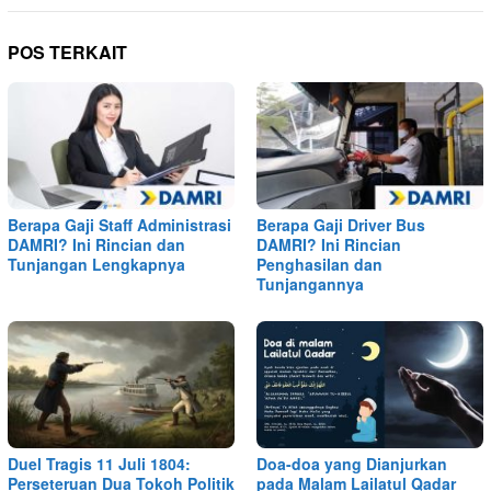
POS TERKAIT
Berapa Gaji Staff Administrasi
Berapa Gaji Driver Bus
DAMRI? Ini Rincian dan
DAMRI? Ini Rincian
Tunjangan Lengkapnya
Penghasilan dan
Tunjangannya
Duel Tragis 11 Juli 1804:
Doa-doa yang Dianjurkan
Perseteruan Dua Tokoh Politik
pada Malam Lailatul Qadar