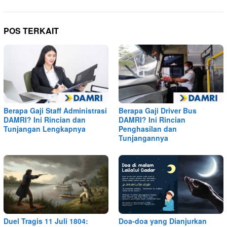
POS TERKAIT
Berapa Gaji Staff Administrasi
Berapa Gaji Driver Bus
DAMRI? Ini Rincian dan
DAMRI? Ini Rincian
Tunjangan Lengkapnya
Penghasilan dan
Tunjangannya
Duel Tragis 11 Juli 1804:
Doa-doa yang Dianjurkan