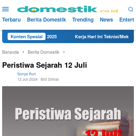
Loncat
Menu
ke
Mobile
konten
Terbaru
Berita Domestik
Trending
News
Entert
Rembang Tahun 2025
Konten Spesial
Kerja Hari Ini Teknisi/Mekanik DAM
Beranda
Berita Domestik
Peristiwa Sejarah 12 Juli
Sonya Ruri
12 Juli 2024
805 Dilihat