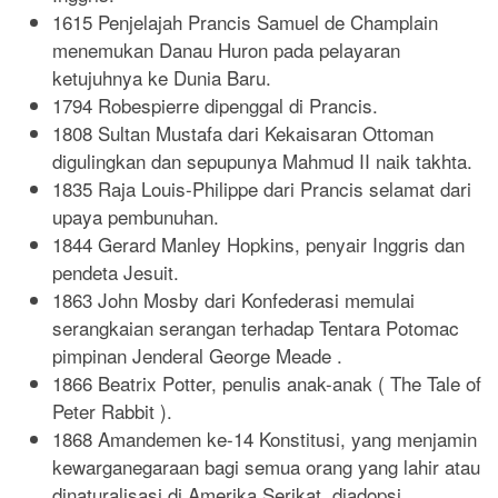
1615 Penjelajah Prancis Samuel de Champlain
menemukan Danau Huron pada pelayaran
ketujuhnya ke Dunia Baru.
1794 Robespierre dipenggal di Prancis.
1808 Sultan Mustafa dari Kekaisaran Ottoman
digulingkan dan sepupunya Mahmud II naik takhta.
1835 Raja Louis-Philippe dari Prancis selamat dari
upaya pembunuhan.
1844 Gerard Manley Hopkins, penyair Inggris dan
pendeta Jesuit.
1863 John Mosby dari Konfederasi memulai
serangkaian serangan terhadap Tentara Potomac
pimpinan Jenderal George Meade .
1866 Beatrix Potter, penulis anak-anak ( The Tale of
Peter Rabbit ).
1868 Amandemen ke-14 Konstitusi, yang menjamin
kewarganegaraan bagi semua orang yang lahir atau
dinaturalisasi di Amerika Serikat, diadopsi.