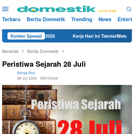
Loncat
Menu
ke
Mobile
konten
Terbaru
Berita Domestik
Trending
News
Entert
mbang Tahun 2025
Konten Spesial
Kerja Hari Ini Teknisi/Mekanik DAMR
Beranda
Berita Domestik
Peristiwa Sejarah 28 Juli
Sonya Ruri
28 Juli 2024
858 Dilihat