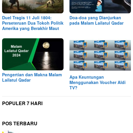
Duel Tragis 11 Juli 1804:
Doa-doa yang Dianjurkan
Perseteruan Dua Tokoh Politik
pada Malam Lailatul Qadar
Amerika yang Berakhir Maut
Pengertian dan Makna Malam
Apa Keuntungan
Lailatul Qadar
Menggunakan Voucher Aldi
TV?
POPULER 7 HARI
POS TERBARU