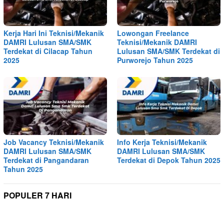
Kerja Hari Ini Teknisi/Mekanik
Lowongan Freelance
DAMRI Lulusan SMA/SMK
Teknisi/Mekanik DAMRI
Terdekat di Cilacap Tahun
Lulusan SMA/SMK Terdekat di
2025
Purworejo Tahun 2025
Job Vacancy Teknisi/Mekanik
Info Kerja Teknisi/Mekanik
DAMRI Lulusan SMA/SMK
DAMRI Lulusan SMA/SMK
Terdekat di Pangandaran
Terdekat di Depok Tahun 2025
Tahun 2025
POPULER 7 HARI