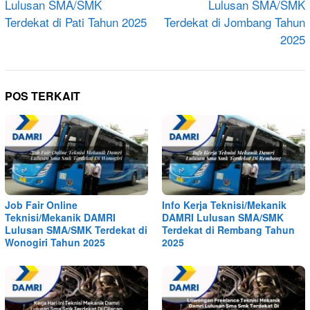
Lulusan SMA/SMK
Lulusan SMA/SMK
Terdekat di Pati Tahun 2025
Terdekat di Jombang Tahun
2025
POS TERKAIT
Job Fair Online
Info Kerja Teknisi/Mekanik
Teknisi/Mekanik DAMRI
DAMRI Lulusan SMA/SMK
Lulusan SMA/SMK Terdekat di
Terdekat di Rembang Tahun
Wonogiri Tahun 2025
2025