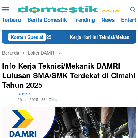
Loncat
Menu
ke
Mobile
konten
Terbaru
Berita Domestik
Trending
News
Entert
ng Tahun 2025
Konten Spesial
Kerja Hari Ini Teknisi/Mekanik DAMRI Lu
Beranda
Loker DAMRI
Info Kerja Teknisi/Mekanik DAMRI
Lulusan SMA/SMK Terdekat di Cimahi
Tahun 2025
Riati Sp
26 Juli 2025
884 Dilihat