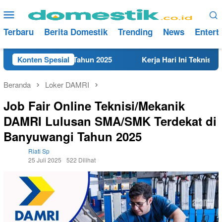
Loncat
Menu
ke
Mobile
konten
Terbaru
Berita Domestik
Trending
News
Entert
i Rembang Tahun 2025
Konten Spesial
Kerja Hari Ini Teknisi/Mekanik 
Beranda
Loker DAMRI
Job Fair Online Teknisi/Mekanik
DAMRI Lulusan SMA/SMK Terdekat di
Banyuwangi Tahun 2025
Riati Sp
25 Juli 2025
522 Dilihat