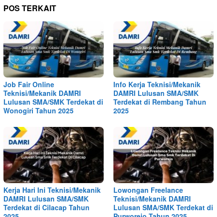
POS TERKAIT
Job Fair Online
Info Kerja Teknisi/Mekanik
Teknisi/Mekanik DAMRI
DAMRI Lulusan SMA/SMK
Lulusan SMA/SMK Terdekat di
Terdekat di Rembang Tahun
Wonogiri Tahun 2025
2025
Kerja Hari Ini Teknisi/Mekanik
Lowongan Freelance
DAMRI Lulusan SMA/SMK
Teknisi/Mekanik DAMRI
Terdekat di Cilacap Tahun
Lulusan SMA/SMK Terdekat di
2025
Purworejo Tahun 2025