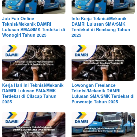
Job Fair Online
Info Kerja Teknisi/Mekanik
Teknisi/Mekanik DAMRI
DAMRI Lulusan SMA/SMK
Lulusan SMA/SMK Terdekat di
Terdekat di Rembang Tahun
Wonogiri Tahun 2025
2025
Kerja Hari Ini Teknisi/Mekanik
Lowongan Freelance
DAMRI Lulusan SMA/SMK
Teknisi/Mekanik DAMRI
Terdekat di Cilacap Tahun
Lulusan SMA/SMK Terdekat di
2025
Purworejo Tahun 2025