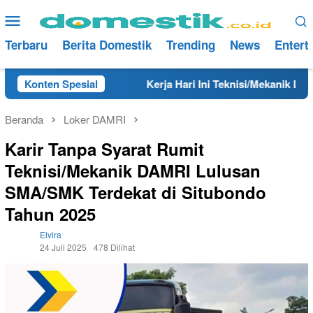
Loncat
Menu
ke
Mobile
konten
Terbaru
Berita Domestik
Trending
News
Entert
Tahun 2025
Konten Spesial
Kerja Hari Ini Teknisi/Mekanik DAMRI Lulus
Beranda
Loker DAMRI
Karir Tanpa Syarat Rumit
Teknisi/Mekanik DAMRI Lulusan
SMA/SMK Terdekat di Situbondo
Tahun 2025
Elvira
24 Juli 2025
478 Dilihat