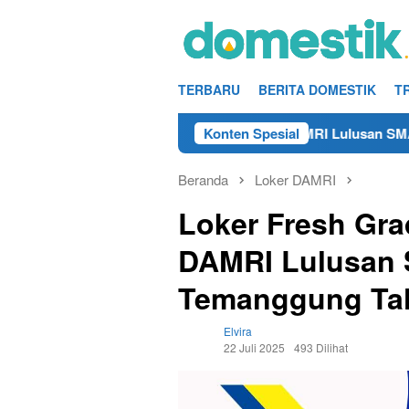
Loncat
ke
konten
TERBARU
BERITA DOMESTIK
T
elance Teknisi/Mekanik DAMRI Lulusan SMA/SMK Terdekat di 
Konten Spesial
Beranda
Loker DAMRI
Loker Fresh Gra
DAMRI Lulusan 
Temanggung Ta
Elvira
22 Juli 2025
493 Dilihat