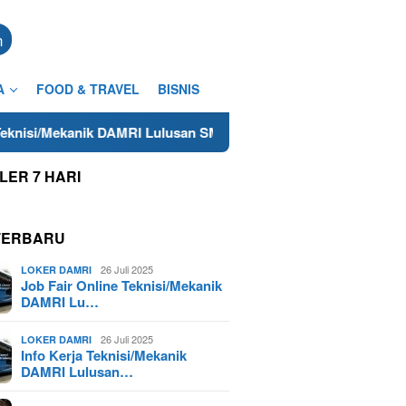
n
A
FOOD & TRAVEL
BISNIS
MRI Lulusan SMA/SMK Terdekat di Pangandaran Tahun 2025
LER 7 HARI
TERBARU
26 Juli 2025
LOKER DAMRI
Job Fair Online Teknisi/Mekanik
DAMRI Lu…
26 Juli 2025
LOKER DAMRI
Info Kerja Teknisi/Mekanik
DAMRI Lulusan…