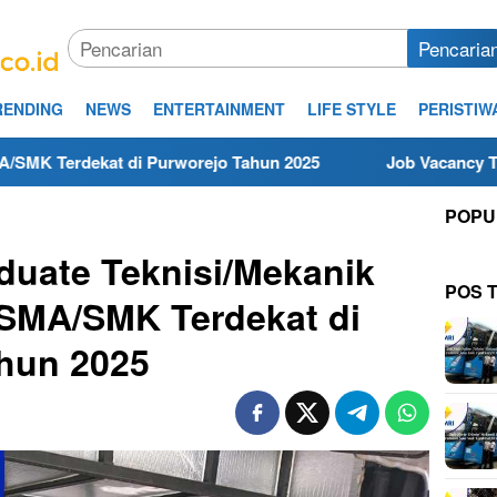
Pencaria
RENDING
NEWS
ENTERTAINMENT
LIFE STYLE
PERISTIW
Purworejo Tahun 2025
Job Vacancy Teknisi/Mekanik DA
POPU
duate Teknisi/Mekanik
POS 
SMA/SMK Terdekat di
hun 2025