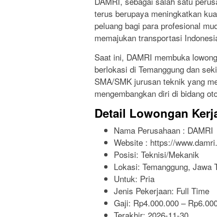
DAMRI, sebagai salah satu perusa
terus berupaya meningkatkan kua
peluang bagi para profesional mu
memajukan transportasi Indonesi
Saat ini, DAMRI membuka lowonga
berlokasi di Temanggung dan sekit
SMA/SMK jurusan teknik yang mem
mengembangkan diri di bidang oto
Detail Lowongan Kerj
Nama Perusahaan :
DAMRI
Website :
https://www.damri.
Posisi: Teknisi/Mekanik
Lokasi: Temanggung, Jawa 
Untuk: Pria
Jenis Pekerjaan:
Full Time
Gaji: Rp
4.000.000
– Rp
6.00
Terakhir:
2026-11-30