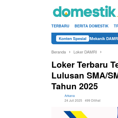
Loncat
ke
konten
TERBARU
BERITA DOMESTIK
T
25
Info Kerja Teknisi/Mekanik DAMRI Lulusan SMA/SMK 
Konten Spesial
Beranda
Loker DAMRI
Loker Terbaru T
Lulusan SMA/SM
Tahun 2025
Arkana
24 Juli 2025
499 Dilihat