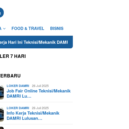
n
A
FOOD & TRAVEL
BISNIS
i/Mekanik DAMRI Lulusan SMA/SMK Terdekat di Cilacap Tahun 20
LER 7 HARI
TERBARU
26 Juli 2025
LOKER DAMRI
Job Fair Online Teknisi/Mekanik
DAMRI Lu…
26 Juli 2025
LOKER DAMRI
Info Kerja Teknisi/Mekanik
DAMRI Lulusan…