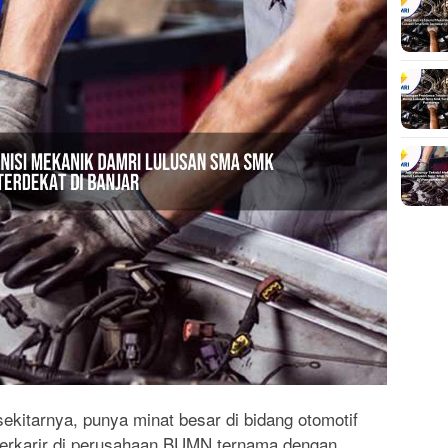
kitarnya, punya minat besar di bidang otomotif
berkarir di perusahaan BUMN ternama dengan