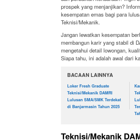
prospek yang menjanjikan? Info
kesempatan emas bagi para lulu
Teknisi/Mekanik.
Jangan lewatkan kesempatan berh
membangun karir yang stabil di D
mengetahui detail lowongan, kual
Siapa tahu, ini adalah awal dari k
BACAAN LAINNYA
Loker Fresh Graduate
Ka
Teknisi/Mekanik DAMRI
Te
Lulusan SMA/SMK Terdekat
Lu
di Banjarmasin Tahun 2025
Te
Ta
Teknisi/Mekanik DA