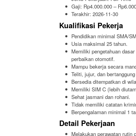
Gaji: Rp
4.000.000
– Rp
6.00
Terakhir:
2026-11-30
Kualifikasi Pekerja
Pendidikan minimal SMA/SMK
Usia maksimal 25 tahun.
Memiliki pengetahuan dasar 
perbaikan otomotif.
Mampu bekerja secara mand
Teliti, jujur, dan bertanggun
Bersedia ditempatkan di wil
Memiliki SIM C (lebih diuta
Sehat jasmani dan rohani.
Tidak memiliki catatan krimi
Berpengalaman minimal 1 tah
Detail Pekerjaan
Melakukan perawatan rutin 