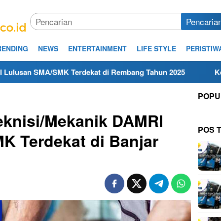
Pencaria
RENDING
NEWS
ENTERTAINMENT
LIFE STYLE
PERISTIW
Terdekat di Rembang Tahun 2025
Kerja Hari Ini Teknis
POPU
eknisi/Mekanik DAMRI
POS 
K Terdekat di Banjar