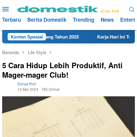
Loncat
Menu
ke
Mobile
konten
Terbaru
Berita Domestik
Trending
News
Entert
dekat di Rembang Tahun 2025
Konten Spesial
Kerja Hari Ini Teknisi/Me
Beranda
Life Style
5 Cara Hidup Lebih Produktif, Anti
Mager-mager Club!
Sonya Ruri
14 Mei 2024
785 Dilihat