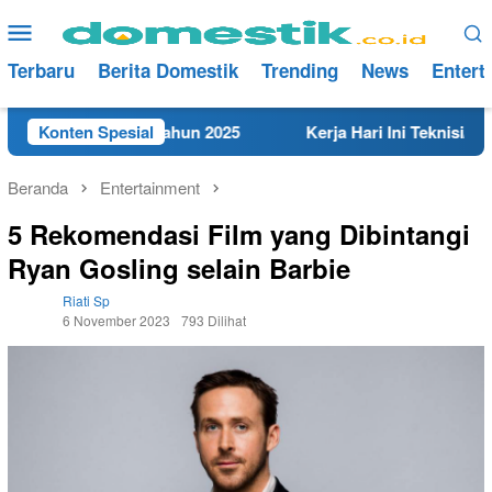
Loncat
Menu
ke
Mobile
konten
Terbaru
Berita Domestik
Trending
News
Entert
 di Rembang Tahun 2025
Konten Spesial
Kerja Hari Ini Teknisi/Mekani
Beranda
Entertainment
5 Rekomendasi Film yang Dibintangi
Ryan Gosling selain Barbie
Riati Sp
6 November 2023
793 Dilihat