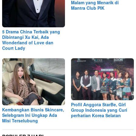
Malam yang Menarik di
Mantra Club PIK
5 Drama China Terbaik yang
Dibintangi Xu Kai, Ada
Wonderland of Love dan
Court Lady
Profil Anggota StarBe, Girl
Kembangkan Bisnis Skincare,
Group Indonesia yang Curi
Selebgram Ini Ungkap Ada
perhatian Korea Selatan
Misi Terselubung