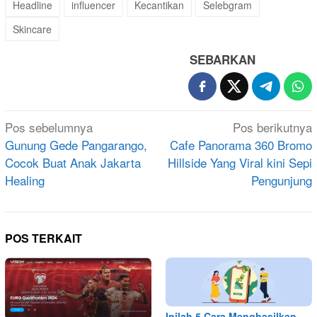
Headline
influencer
Kecantikan
Selebgram
Skincare
SEBARKAN
Navigasi
Pos sebelumnya
Pos berikutnya
pos
Gunung Gede Pangarango,
Cafe Panorama 360 Bromo
Cocok Buat Anak Jakarta
Hillside Yang Viral kini Sepi
Healing
Pengunjung
POS TERKAIT
Inilah 5 Cara Menghasilkan