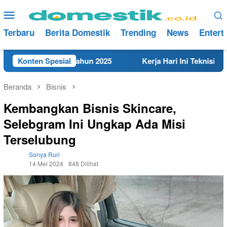
Loncat
Menu
ke
Mobile
konten
Terbaru
Berita Domestik
Trending
News
Entert
t di Rembang Tahun 2025
Konten Spesial
Kerja Hari Ini Teknisi/Mekan
Beranda
Bisnis
Kembangkan Bisnis Skincare,
Selebgram Ini Ungkap Ada Misi
Terselubung
Sonya Ruri
14 Mei 2024
848 Dilihat