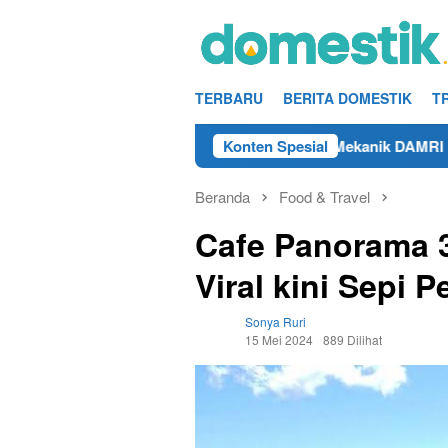
Loncat
ke
konten
TERBARU
BERITA DOMESTIK
T
n 2025
Info Kerja Teknisi/Mekanik DAMRI Lulusan SMA/
Konten Spesial
Beranda
Food & Travel
Cafe Panorama 3
Viral kini Sepi 
Sonya Ruri
15 Mei 2024
889 Dilihat