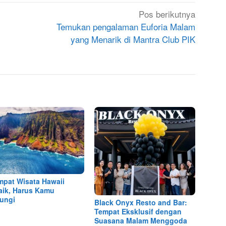
Pos berikutnya
Temukan pengalaman Euforia Malam
yang Menarik di Mantra Club PIK
mpat Wisata Hawaii
aik, Harus Kamu
ungi
Black Onyx Resto and Bar:
Tempat Eksklusif dengan
Suasana Malam Menggoda