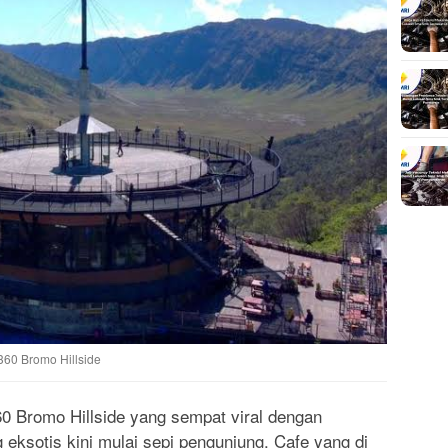
60 Bromo Hillside
0 Bromo Hillside yang sempat viral dengan
ksotis kini mulai sepi pengunjung. Cafe yang di