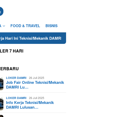
n
A
FOOD & TRAVEL
BISNIS
knisi/Mekanik DAMRI Lulusan SMA/SMK Terdekat di Cilacap Tahu
LER 7 HARI
TERBARU
26 Juli 2025
LOKER DAMRI
Job Fair Online Teknisi/Mekanik
DAMRI Lu…
26 Juli 2025
LOKER DAMRI
Info Kerja Teknisi/Mekanik
DAMRI Lulusan…