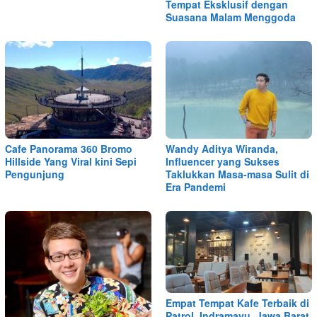
Tempat Eksklusif dengan
Suasana Malam Menggoda
Cafe Panorama 360 Bromo
Wandy Aditya Wiranda,
Hillside Yang Viral kini Sepi
Influencer yang Sukses
Pengunjung
Taklukkan Masa-masa Sulit di
Era Pandemi
Empat Tempat Kafe Terbaik di
Patrol, Indramayu, Jawa Barat