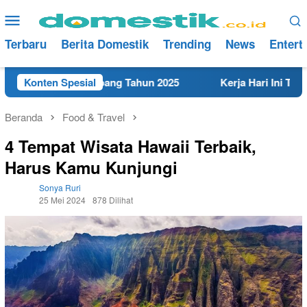
Loncat
Menu
ke
Mobile
konten
Terbaru
Berita Domestik
Trending
News
Entert
ekat di Rembang Tahun 2025
Konten Spesial
Kerja Hari Ini Teknisi/Me
Beranda
Food & Travel
4 Tempat Wisata Hawaii Terbaik,
Harus Kamu Kunjungi
Sonya Ruri
25 Mei 2024
878 Dilihat