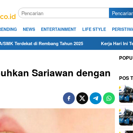
Pencaria
RENDING
NEWS
ENTERTAINMENT
LIFE STYLE
PERISTIW
di Rembang Tahun 2025
Kerja Hari Ini Teknisi/Mekanik 
POPU
uhkan Sariawan dengan
POS 