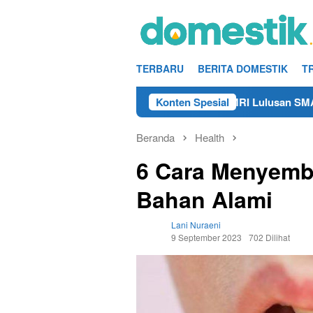
Loncat
ke
konten
TERBARU
BERITA DOMESTIK
T
Info Kerja Teknisi/Mekanik DAMRI Lulusan SMA/SMK Terdekat 
Konten Spesial
Beranda
Health
6 Cara Menyemb
Bahan Alami
Lani Nuraeni
9 September 2023
702 Dilihat