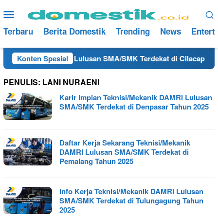
Loncat
Menu
ke
Mobile
konten
Terbaru
Berita Domestik
Trending
News
Entert
nisi/Mekanik DAMRI Lulusan SMA/SMK Terdekat di Cilacap Tahun
Konten Spesial
PENULIS:
LANI NURAENI
Karir Impian Teknisi/Mekanik DAMRI Lulusan
SMA/SMK Terdekat di Denpasar Tahun 2025
Daftar Kerja Sekarang Teknisi/Mekanik
DAMRI Lulusan SMA/SMK Terdekat di
Pemalang Tahun 2025
Info Kerja Teknisi/Mekanik DAMRI Lulusan
SMA/SMK Terdekat di Tulungagung Tahun
2025