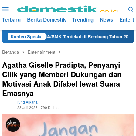
Loncat
Menu
ke
Mobile
konten
Terbaru
Berita Domestik
Trending
News
Entert
MRI Lulusan SMA/SMK Terdekat di Rembang Tahun 2025
Konten Spesial
K
Beranda
Entertainment
Agatha Giselle Pradipta, Penyanyi
Cilik yang Memberi Dukungan dan
Motivasi Anak Difabel lewat Suara
Emasnya
King Arkana
28 Juli 2023
790 Dilihat