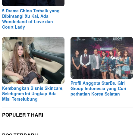
5 Drama China Terbaik yang
Dibintangi Xu Kai, Ada
Wonderland of Love dan
Court Lady
Profil Anggota StarBe, Girl
Kembangkan Bisnis Skincare,
Group Indonesia yang Curi
Selebgram Ini Ungkap Ada
perhatian Korea Selatan
Misi Terselubung
POPULER 7 HARI