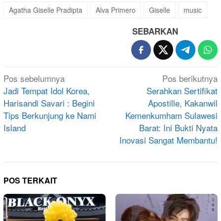
Agatha Giselle Pradipta
Alva Primero
Giselle
music
SEBARKAN
Navigasi
Pos sebelumnya
Pos berikutnya
pos
Jadi Tempat Idol Korea,
Serahkan Sertifikat
Harisandi Savari : Begini
Apostille, Kakanwil
Tips Berkunjung ke Nami
Kemenkumham Sulawesi
Island
Barat: Ini Bukti Nyata
Inovasi Sangat Membantu!
POS TERKAIT