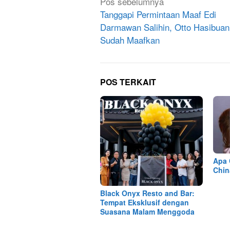
Navigasi
Pos sebelumnya
pos
Tanggapi Permintaan Maaf Edi
Darmawan Salihin, Otto Hasibuan
Sudah Maafkan
POS TERKAIT
Apa 
Chin
Black Onyx Resto and Bar:
Tempat Eksklusif dengan
Suasana Malam Menggoda