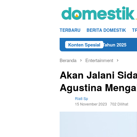
Loncat
ke
konten
TERBARU
BERITA DOMESTIK
T
 SMA/SMK Terdekat di Rembang Tahun 2025
Konten Spesial
Kerja Hari I
Beranda
Entertainment
Akan Jalani Sid
Agustina Mengak
Riati Sp
15 November 2023
702 Dilihat