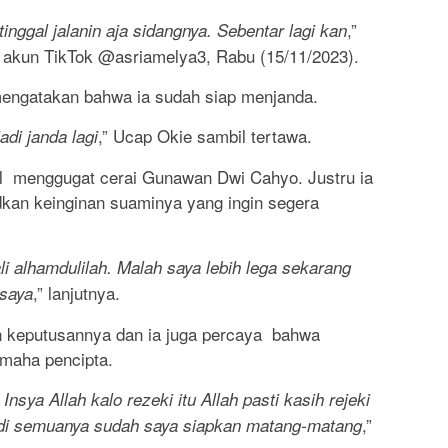
,”
inggal jalanin aja sidangnya. Sebentar lagi kan
i akun TikTok @asriamelya3, Rabu (15/11/2023).
 mengatakan bahwa ia sudah siap menjanda.
,” Ucap Okie sambil tertawa.
adi janda lagi
al menggugat cerai Gunawan Dwi Cahyo. Justru ia
kan keinginan suaminya yang ingin segera
i alhamdulilah. Malah saya lebih lega sekarang
,” lanjutnya.
 saya
n keputusannya dan ia juga percaya bahwa
 maha pencipta.
nsya Allah kalo rezeki itu Allah pasti kasih rejeki
,”
adi semuanya sudah saya siapkan matang-matang