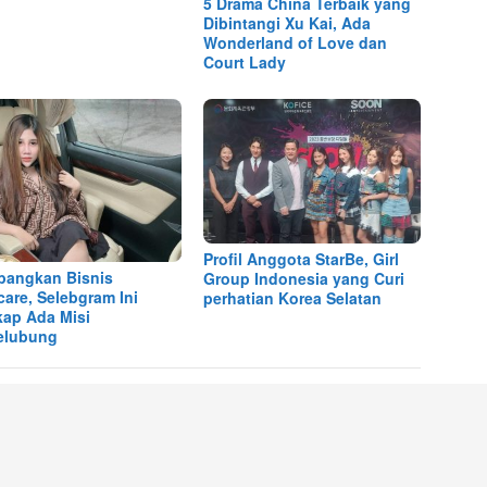
5 Drama China Terbaik yang
Dibintangi Xu Kai, Ada
Wonderland of Love dan
Court Lady
Profil Anggota StarBe, Girl
angkan Bisnis
Group Indonesia yang Curi
care, Selebgram Ini
perhatian Korea Selatan
ap Ada Misi
elubung