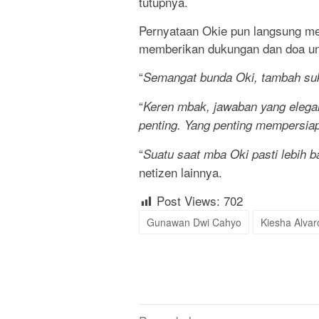
tutupnya.
Pernyataan Okie pun langsung me
memberikan dukungan dan doa un
“
Semangat bunda Oki, tambah su
“
Keren mbak, jawaban yang elegan.
penting. Yang penting mempersiap
“
Suatu saat mba Oki pasti lebih 
netizen lainnya.
Post Views:
702
Gunawan Dwi Cahyo
Kiesha Alvar