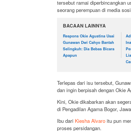
tersebut ramai diperbincangkan u
seorang perempuan di media sosi
BACAAN LAINNYA
Respons Okie Agustina Usai
Ad
Gunawan Dwi Cahyo Bantah
In
Selingkuh: Dia Bebas Bicara
Pe
Apapun
Li
Ca
Terlepas dari isu tersebut, Guna
dan ingin berpisah dengan Okie Ag
Kini, Okie dikabarkan akan sege
di Pengadilan Agama Bogor, Jawa 
Ibu dari
Kiesha Alvaro
itu pun men
proses persidangan.