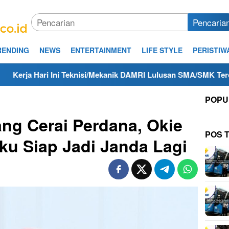
Pencaria
RENDING
NEWS
ENTERTAINMENT
LIFE STYLE
PERISTIW
ni Teknisi/Mekanik DAMRI Lulusan SMA/SMK Terdekat di Cilacap 
POPU
ang Cerai Perdana, Okie
POS 
u Siap Jadi Janda Lagi