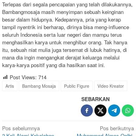
Terlepas dari segala pencapaian yang telah dilakukannya,
Bambangmosaja masih menyimpan sebuah keinginan
besar dalam hidupnya. Kedepannya, pria yang kerap
tampil nyentrik ini berharap, dirinya bisa meng-influence
seluruh Indonesia serta luar negeri dan mampu terus
menghasilkan karya untuk menghibur orang. Tak hanya
itu, sebuah niat mulia juga tersemat di lubuk hatinya, di
mana dia ingin mengangkat derajat keluarga melalui
karya-karya positif yang dia hasilkan saat ini.
Post Views:
714
Artis
Bambang Mosaja
Public Figure
Video Kreator
SEBARKAN
Navigasi
Pos sebelumnya
Pos berikutnya
2 Kali Alami Kekalahan
Muhammad Almas Qalbi,