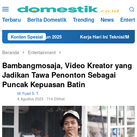
Loncat
Menu
ke
Mobile
konten
Terbaru
Berita Domestik
Trending
News
Entert
 Rembang Tahun 2025
Konten Spesial
Kerja Hari Ini Teknisi/Mekanik DA
Beranda
Entertainment
Bambangmosaja, Video Kreator yang
Jadikan Tawa Penonton Sebagai
Puncak Kepuasan Batin
M. Fuad S. T.
6 Agustus 2023
714 Dilihat