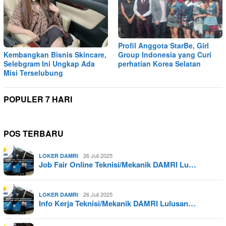
Profil Anggota StarBe, Girl
Kembangkan Bisnis Skincare,
Group Indonesia yang Curi
Selebgram Ini Ungkap Ada
perhatian Korea Selatan
Misi Terselubung
POPULER 7 HARI
POS TERBARU
26 Juli 2025
LOKER DAMRI
Job Fair Online Teknisi/Mekanik DAMRI Lu…
26 Juli 2025
LOKER DAMRI
Info Kerja Teknisi/Mekanik DAMRI Lulusan…