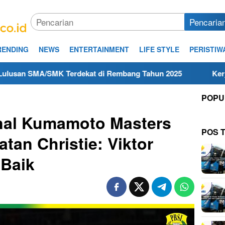
Pencaria
RENDING
NEWS
ENTERTAINMENT
LIFE STYLE
PERISTIW
A/SMK Terdekat di Rembang Tahun 2025
Kerja Hari Ini 
POPU
inal Kumamoto Masters
POS 
tan Christie: Viktor
 Baik