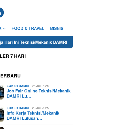
n
A
FOOD & TRAVEL
BISNIS
Teknisi/Mekanik DAMRI Lulusan SMA/SMK Terdekat di Cilacap Tah
LER 7 HARI
TERBARU
26 Juli 2025
LOKER DAMRI
Job Fair Online Teknisi/Mekanik
DAMRI Lu…
26 Juli 2025
LOKER DAMRI
Info Kerja Teknisi/Mekanik
DAMRI Lulusan…