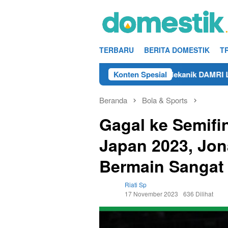
Loncat
ke
konten
TERBARU
BERITA DOMESTIK
T
un 2025
Info Kerja Teknisi/Mekanik DAMRI Lulusan SM
Konten Spesial
Beranda
Bola & Sports
Gagal ke Semif
Japan 2023, Jona
Bermain Sangat
Riati Sp
17 November 2023
636 Dilihat