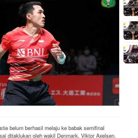
ie belum berhasil melaju ke babak semifinal
i ditaklukan oleh wakil Denmark, Viktor Axelsen.