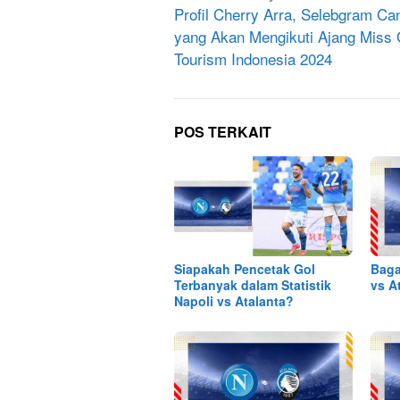
pos
Profil Cherry Arra, Selebgram Can
yang Akan Mengikuti Ajang Miss
Tourism Indonesia 2024
POS TERKAIT
Siapakah Pencetak Gol
Baga
Terbanyak dalam Statistik
vs A
Napoli vs Atalanta?