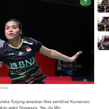
n.ina)
ska Tunjung amankan tiket semifinal Kumamoto
kan wakil Singapura, Yeo Jia Min.