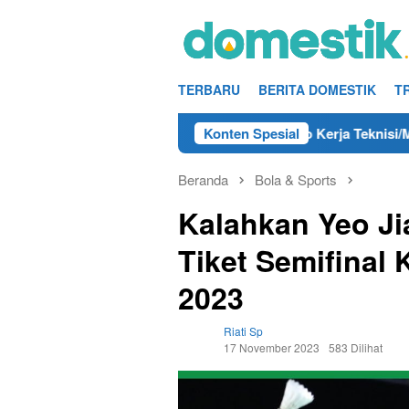
Loncat
ke
konten
TERBARU
BERITA DOMESTIK
T
 di Wonogiri Tahun 2025
Konten Spesial
Info Kerja Teknisi/Mekanik D
Beranda
Bola & Sports
Kalahkan Yeo Ji
Tiket Semifinal
2023
Riati Sp
17 November 2023
583 Dilihat