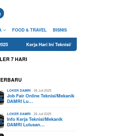
n
A
FOOD & TRAVEL
BISNIS
Kerja Hari Ini Teknisi/Mekanik DAMRI Lulusan SMA/SMK Terdeka
LER 7 HARI
TERBARU
26 Juli 2025
LOKER DAMRI
Job Fair Online Teknisi/Mekanik
DAMRI Lu…
26 Juli 2025
LOKER DAMRI
Info Kerja Teknisi/Mekanik
DAMRI Lulusan…