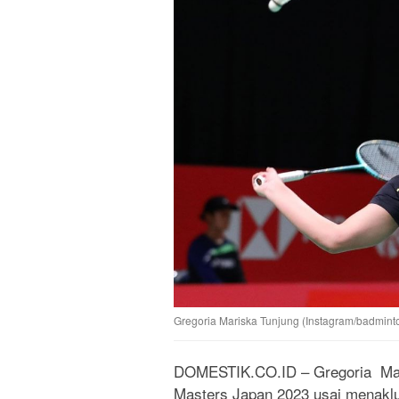
Gregoria Mariska Tunjung (Instagram/badminto
DOMESTIK.CO.ID – Gregoria Mari
Masters Japan 2023 usai menaklu