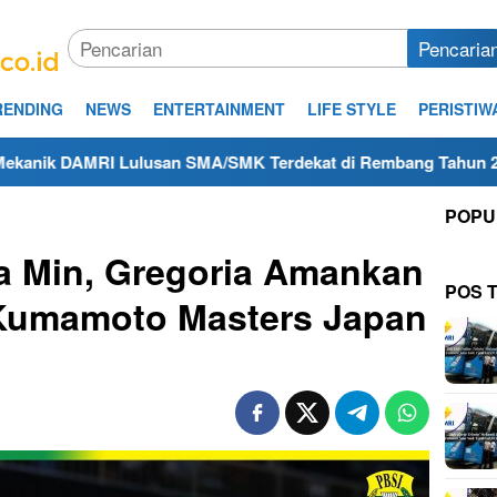
Pencaria
RENDING
NEWS
ENTERTAINMENT
LIFE STYLE
PERISTIW
AMRI Lulusan SMA/SMK Terdekat di Rembang Tahun 2025
POPU
a Min, Gregoria Amankan
POS 
 Kumamoto Masters Japan