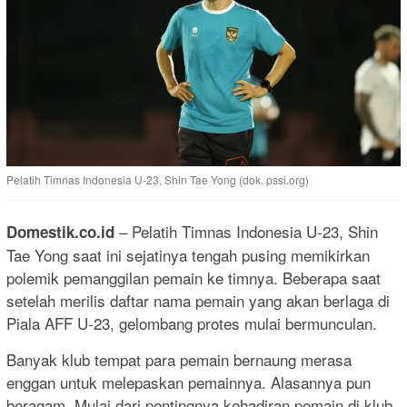
Pelatih Timnas Indonesia U-23, Shin Tae Yong (dok. pssi.org)
– Pelatih Timnas Indonesia U-23, Shin
Domestik.co.id
Tae Yong saat ini sejatinya tengah pusing memikirkan
polemik pemanggilan pemain ke timnya. Beberapa saat
setelah merilis daftar nama pemain yang akan berlaga di
Piala AFF U-23, gelombang protes mulai bermunculan.
Banyak klub tempat para pemain bernaung merasa
enggan untuk melepaskan pemainnya. Alasannya pun
beragam. Mulai dari pentingnya kehadiran pemain di klub,