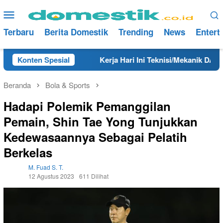
Loncat
Menu
ke
Mobile
konten
Terbaru
Berita Domestik
Trending
News
Entert
bang Tahun 2025
Konten Spesial
Kerja Hari Ini Teknisi/Mekanik DAMRI 
Beranda
Bola & Sports
Hadapi Polemik Pemanggilan
Pemain, Shin Tae Yong Tunjukkan
Kedewasaannya Sebagai Pelatih
Berkelas
M. Fuad S. T.
12 Agustus 2023
611 Dilihat