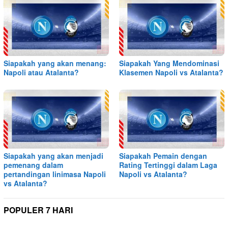
Siapakah yang akan menang:
Siapakah Yang Mendominasi
Napoli atau Atalanta?
Klasemen Napoli vs Atalanta?
Siapakah yang akan menjadi
Siapakah Pemain dengan
pemenang dalam
Rating Tertinggi dalam Laga
pertandingan linimasa Napoli
Napoli vs Atalanta?
vs Atalanta?
POPULER 7 HARI