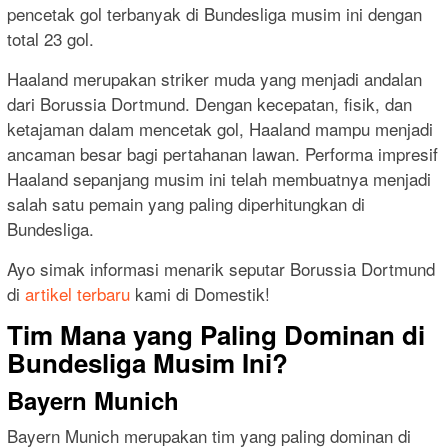
pencetak gol terbanyak di Bundesliga musim ini dengan
total 23 gol.
Haaland merupakan striker muda yang menjadi andalan
dari Borussia Dortmund. Dengan kecepatan, fisik, dan
ketajaman dalam mencetak gol, Haaland mampu menjadi
ancaman besar bagi pertahanan lawan. Performa impresif
Haaland sepanjang musim ini telah membuatnya menjadi
salah satu pemain yang paling diperhitungkan di
Bundesliga.
Ayo simak informasi menarik seputar Borussia Dortmund
di
artikel terbaru
kami di Domestik!
Tim Mana yang Paling Dominan di
Bundesliga Musim Ini?
Bayern Munich
Bayern Munich merupakan tim yang paling dominan di