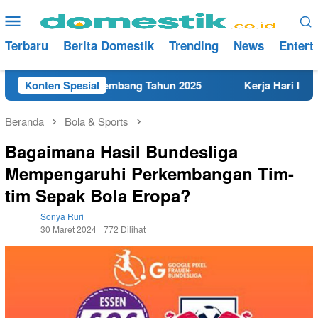
Loncat
Menu
ke
Mobile
konten
Terbaru
Berita Domestik
Trending
News
Entert
erdekat di Rembang Tahun 2025
Konten Spesial
Kerja Hari Ini Teknisi/
Beranda
Bola & Sports
Bagaimana Hasil Bundesliga
Mempengaruhi Perkembangan Tim-
tim Sepak Bola Eropa?
Sonya Ruri
30 Maret 2024
772 Dilihat