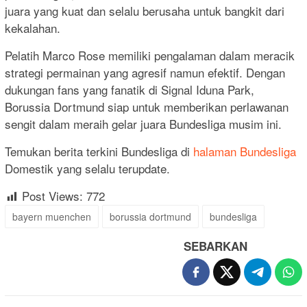
juara yang kuat dan selalu berusaha untuk bangkit dari
kekalahan.
Pelatih Marco Rose memiliki pengalaman dalam meracik
strategi permainan yang agresif namun efektif. Dengan
dukungan fans yang fanatik di Signal Iduna Park,
Borussia Dortmund siap untuk memberikan perlawanan
sengit dalam meraih gelar juara Bundesliga musim ini.
Temukan berita terkini Bundesliga di
halaman Bundesliga
Domestik yang selalu terupdate.
Post Views:
772
bayern muenchen
borussia dortmund
bundesliga
SEBARKAN