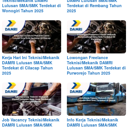
Teknisi/Mekanik DAMRI
DAMRI Lulusan SMA/SMK
Lulusan SMA/SMK Terdekat di
Terdekat di Rembang Tahun
Wonogiri Tahun 2025
2025
Kerja Hari Ini Teknisi/Mekanik
Lowongan Freelance
DAMRI Lulusan SMA/SMK
Teknisi/Mekanik DAMRI
Terdekat di Cilacap Tahun
Lulusan SMA/SMK Terdekat di
2025
Purworejo Tahun 2025
Job Vacancy Teknisi/Mekanik
Info Kerja Teknisi/Mekanik
DAMRI Lulusan SMA/SMK
DAMRI Lulusan SMA/SMK