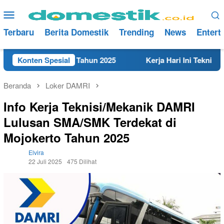
Loncat
Menu
ke
Mobile
konten
Terbaru
Berita Domestik
Trending
News
Entert
 di Rembang Tahun 2025
Konten Spesial
Kerja Hari Ini Teknisi/Mekanik
Beranda
Loker DAMRI
Info Kerja Teknisi/Mekanik DAMRI
Lulusan SMA/SMK Terdekat di
Mojokerto Tahun 2025
Elvira
22 Juli 2025
475 Dilihat