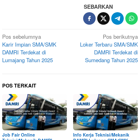
SEBARKAN
Navigasi
Pos sebelumnya
Pos berikutnya
pos
Karir Impian SMA/SMK
Loker Terbaru SMA/SMK
DAMRI Terdekat di
DAMRI Terdekat di
Lumajang Tahun 2025
Sumedang Tahun 2025
POS TERKAIT
Job Fair Online
Info Kerja Teknisi/Mekanik