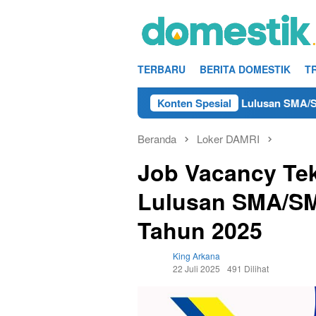
Loncat
ke
konten
TERBARU
BERITA DOMESTIK
T
 Kerja Teknisi/Mekanik DAMRI Lulusan SMA/SMK Terdekat di R
Konten Spesial
Beranda
Loker DAMRI
Job Vacancy Te
Lulusan SMA/SM
Tahun 2025
King Arkana
22 Juli 2025
491 Dilihat