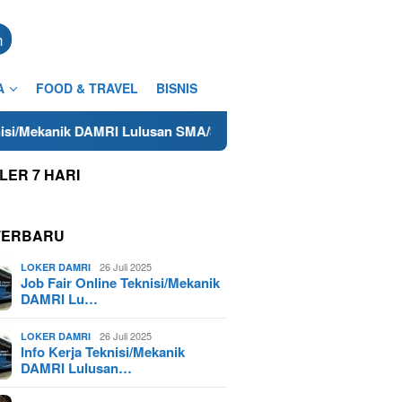
n
A
FOOD & TRAVEL
BISNIS
I Lulusan SMA/SMK Terdekat di Cilacap Tahun 2025
Lowo
LER 7 HARI
TERBARU
26 Juli 2025
LOKER DAMRI
Job Fair Online Teknisi/Mekanik
DAMRI Lu…
26 Juli 2025
LOKER DAMRI
Info Kerja Teknisi/Mekanik
DAMRI Lulusan…