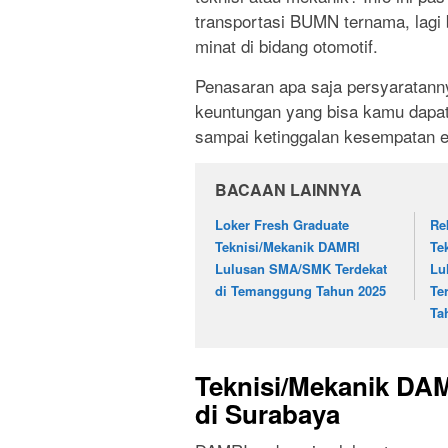
transportasi BUMN ternama, lagi 
minat di bidang otomotif.
Penasaran apa saja persyaratann
keuntungan yang bisa kamu dapatk
sampai ketinggalan kesempatan e
BACAAN LAINNYA
Loker Fresh Graduate
Re
Teknisi/Mekanik DAMRI
Te
Lulusan SMA/SMK Terdekat
Lu
di Temanggung Tahun 2025
Te
Ta
Teknisi/Mekanik DA
di Surabaya