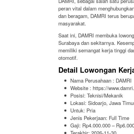
DAMRI, sebagai salah satu perusa
peran vital dalam menghubungkan
dan beragam, DAMRI terus berup
masyarakat.
Saat ini, DAMRI membuka lowongan
Surabaya dan sekitarnya. Kesemp
memiliki semangat kerja tinggi da
otomotif.
Detail Lowongan Kerj
Nama Perusahaan :
DAMRI
Website :
https://www.damri.
Posisi: Teknisi/Mekanik
Lokasi: Sidoarjo, Jawa Timu
Untuk: Pria
Jenis Pekerjaan:
Full Time
Gaji: Rp
4.000.000
– Rp
6.00
Terakhir:
2026-11-30