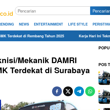
Pencaria
RENDING
NEWS
ENTERTAINMENT
LIFE STYLE
PERISTIW
embang Tahun 2025
Kerja Hari Ini Teknisi/Mekanik DAMR
POPU
knisi/Mekanik DAMRI
POS 
K Terdekat di Surabaya