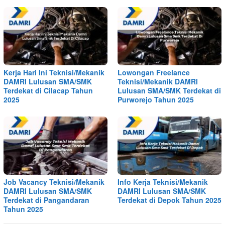
Kerja Hari Ini Teknisi/Mekanik
Lowongan Freelance
DAMRI Lulusan SMA/SMK
Teknisi/Mekanik DAMRI
Terdekat di Cilacap Tahun
Lulusan SMA/SMK Terdekat di
2025
Purworejo Tahun 2025
Job Vacancy Teknisi/Mekanik
Info Kerja Teknisi/Mekanik
DAMRI Lulusan SMA/SMK
DAMRI Lulusan SMA/SMK
Terdekat di Pangandaran
Terdekat di Depok Tahun 2025
Tahun 2025