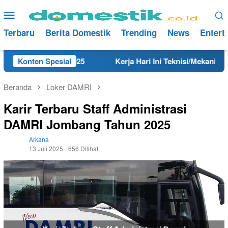
Loncat
Menu
ke
Mobile
konten
Terbaru
Berita Domestik
Trending
News
Entert
ng Tahun 2025
Konten Spesial
Kerja Hari Ini Teknisi/Mekanik DAMRI L
Beranda
Loker DAMRI
Karir Terbaru Staff Administrasi
DAMRI Jombang Tahun 2025
Arkana
13 Juli 2025
656 Dilihat