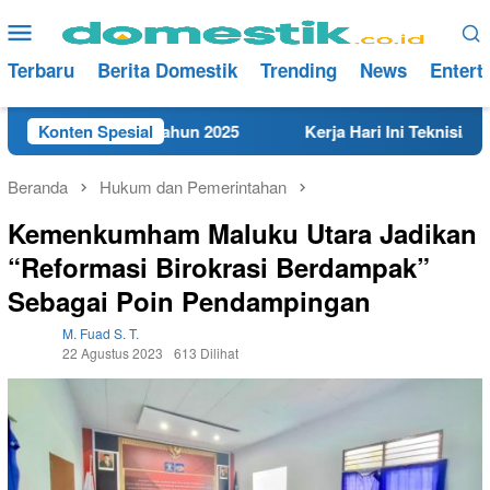
Loncat
Menu
ke
Mobile
konten
Terbaru
Berita Domestik
Trending
News
Entert
 di Rembang Tahun 2025
Konten Spesial
Kerja Hari Ini Teknisi/Mekani
Beranda
Hukum dan Pemerintahan
Kemenkumham Maluku Utara Jadikan
“Reformasi Birokrasi Berdampak”
Sebagai Poin Pendampingan
M. Fuad S. T.
22 Agustus 2023
613 Dilihat