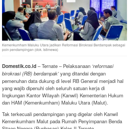
Kemenkumham Maluku Utara jadikan Reformasi Birokrasi Berdampak sebagai
poin pendampingan (dok. Istimewa)
– Ternate – Pelaksanaan
Domestik.co.id
‘reformasi
yang ditandai dengan
birokrasi (RB) berdampak’
pemenuhan data dukung di level RB General menjadi hal
yang wajib dipenuhi oleh seluruh satuan kerja di
lingkungan Kantor Wilayah (Kanwil) Kementerian Hukum
dan HAM (Kemenkumham) Maluku Utara (Malut).
Tak terkecuali pendampingan yang digelar oleh Kanwil
Kemenkumham Malut pada Rumah Penyimpanan Benda
Sitaan Negara (Rupbasan) Kelas II Ternate.