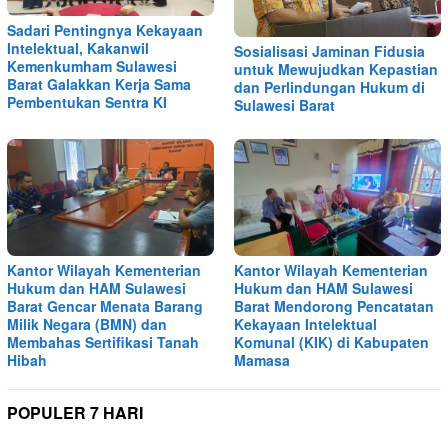
Sadari Pentingnya Kekayaan
Intelektual, Kakanwil
Sosialisasi Jaminan Fidusia
Kemenkumham Sulawesi
untuk Mewujudkan Kepastian
Barat Galakkan Kerja Sama
dan Perlindungan Hukum di
Pembentukan Sentra KI
Sulawesi Barat
Kantor Wilayah Kementerian
Kantor Wilayah Kementerian
Hukum dan HAM Sulawesi
Hukum dan HAM Sulawesi
Barat Gencar Menata Barang
Barat Mendorong Pencatatan
Milik Negara (BMN) dan
Kekayaan Intelektual
Membahas Sertifikasi Tanah
Komunal (KIK) di Kabupaten
Hibah
Mamasa
POPULER 7 HARI