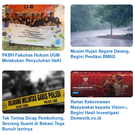
Musim Hujan Segera Datang,
PKBH Fakultas Hukum UGM
Begini Prediksi BMKG
Melakukan Penyuluhan HaKI
Ramai Kekecewaan
Masyarakat kepada Vision+,
Begini Hasil Investigasi
Tak Terima Dicap Pembohong,
Domestik.co.id
Seorang Suami di Bekasi Tega
Bunuh Istrinya