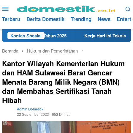
Loncat
Menu
ke
Mobile
konten
Terbaru
Berita Domestik
Trending
News
Entert
t di Rembang Tahun 2025
Konten Spesial
Kerja Hari Ini Teknisi/Mekan
Beranda
Hukum dan Pemerintahan
Kantor Wilayah Kementerian Hukum
dan HAM Sulawesi Barat Gencar
Menata Barang Milik Negara (BMN)
dan Membahas Sertifikasi Tanah
Hibah
Admin Domestik
22 September 2023
652 Dilihat