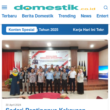
Loncat
Menu
ke
Mobile
konten
Terbaru
Berita Domestik
Trending
News
Entert
rdekat di Rembang Tahun 2025
Konten Spesial
Kerja Hari Ini Teknisi/
30 April 2024