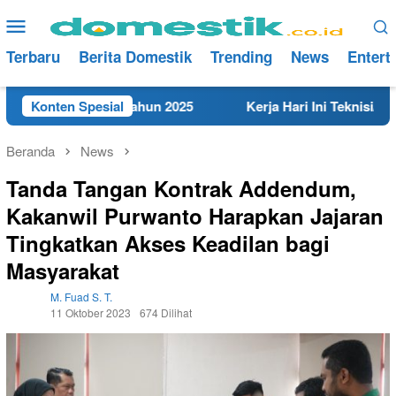
Loncat
Menu
ke
Mobile
konten
Terbaru
Berita Domestik
Trending
News
Entert
t di Rembang Tahun 2025
Konten Spesial
Kerja Hari Ini Teknisi/Mekani
Beranda
News
Tanda Tangan Kontrak Addendum,
Kakanwil Purwanto Harapkan Jajaran
Tingkatkan Akses Keadilan bagi
Masyarakat
M. Fuad S. T.
11 Oktober 2023
674 Dilihat