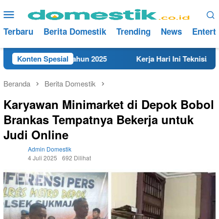
Loncat
Menu
ke
Mobile
konten
Terbaru
Berita Domestik
Trending
News
Entert
t di Rembang Tahun 2025
Konten Spesial
Kerja Hari Ini Teknisi/Mekani
Beranda
Berita Domestik
Karyawan Minimarket di Depok Bobol
Brankas Tempatnya Bekerja untuk
Judi Online
Admin Domestik
4 Juli 2025
692 Dilihat