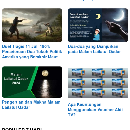
Duel Tragis 11 Juli 1804:
Doa-doa yang Dianjurkan
Perseteruan Dua Tokoh Politik
pada Malam Lailatul Qadar
Amerika yang Berakhir Maut
Pengertian dan Makna Malam
Apa Keuntungan
Lailatul Qadar
Menggunakan Voucher Aldi
TV?
POPULER 7 HARI