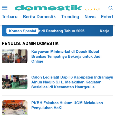
Loncat
Menu
ke
Mobile
konten
Terbaru
Berita Domestik
Trending
News
Entert
an SMA/SMK Terdekat di Rembang Tahun 2025
Konten Spesial
Kerja Hari
PENULIS:
ADMIN DOMESTIK
Karyawan Minimarket di Depok Bobol
Brankas Tempatnya Bekerja untuk Judi
Online
Calon Legislatif Dapil 6 Kabupaten Indramayu
Ainun Nadjib S.H., Melakukan Kegiatan
Sosialiasi di Kecamatan Haurgeulis
PKBH Fakultas Hukum UGM Melakukan
Penyuluhan HaKI