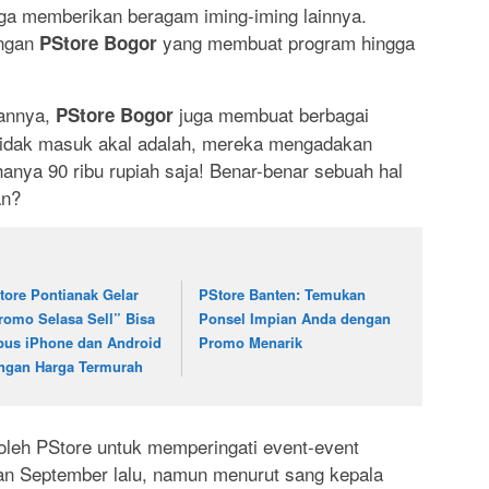
gga memberikan beragam iming-iming lainnya.
ngan
yang membuat program hingga
PStore Bogor
annya,
juga membuat berbagai
PStore Bogor
tidak masuk akal adalah, mereka mengadakan
nya 90 ribu rupiah saja! Benar-benar sebuah hal
an?
tore Pontianak Gelar
PStore Banten: Temukan
romo Selasa Sell” Bisa
Ponsel Impian Anda dengan
bus iPhone dan Android
Promo Menarik
ngan Harga Termurah
oleh PStore untuk memperingati event-event
lan September lalu, namun menurut sang kepala