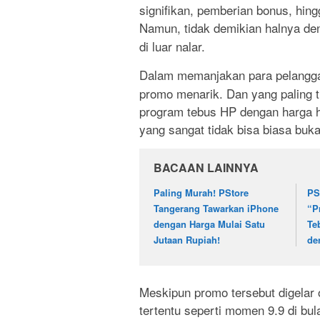
signifikan, pemberian bonus, hin
Namun, tidak demikian halnya de
di luar nalar.
Dalam memanjakan para pelangg
promo menarik. Dan yang paling 
program tebus HP dengan harga ha
yang sangat tidak bisa biasa buk
BACAAN LAINNYA
Paling Murah! PStore
PS
Tangerang Tawarkan iPhone
“P
dengan Harga Mulai Satu
Te
Jutaan Rupiah!
de
Meskipun promo tersebut digelar 
tertentu seperti momen 9.9 di bu