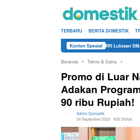
Loncat
ke
konten
TERBARU
BERITA DOMESTIK
T
Info Kerja Teknisi/Mekanik DAMRI Lulusan SMA/SMK Terdek
Konten Spesial
Beranda
Tekno & Sains
Promo di Luar N
Adakan Program
90 ribu Rupiah!
Admin Domestik
24 September 2023
926 Dilihat