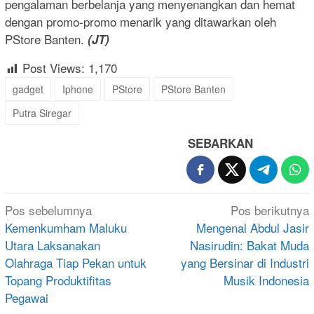
pengalaman berbelanja yang menyenangkan dan hemat
dengan promo-promo menarik yang ditawarkan oleh
PStore Banten.
(JT)
Post Views:
1,170
gadget
Iphone
PStore
PStore Banten
Putra Siregar
SEBARKAN
Navigasi
Pos sebelumnya
Pos berikutnya
pos
Kemenkumham Maluku
Mengenal Abdul Jasir
Utara Laksanakan
Nasirudin: Bakat Muda
Olahraga Tiap Pekan untuk
yang Bersinar di Industri
Topang Produktifitas
Musik Indonesia
Pegawai