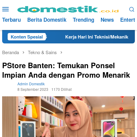
Loncat
Menu
ke
Mobile
konten
Terbaru
Berita Domestik
Trending
News
Entert
ang Tahun 2025
Konten Spesial
Kerja Hari Ini Teknisi/Mekanik DAMRI L
Beranda
Tekno & Sains
PStore Banten: Temukan Ponsel
Impian Anda dengan Promo Menarik
Admin Domestik
8 September 2023
1170 Dilihat