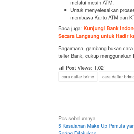
melalui mesin ATM.
Untuk menyelesaikan proses
membawa Kartu ATM dan KTP
Baca juga:
Kunjungi Bank Indon
Secara Langsung untuk Hadir k
Bagaimana, gambang bukan cara da
teller Bank, cukup menggunakan 
Post Views:
1,021
cara daftar brimo
cara daftar brim
Navigasi
Pos sebelumnya
pos
5 Kesalahan Make Up Pemula ya
Sering Dilakukan