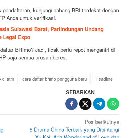
 pendaftaran, kunjungi cabang BRI terdekat dengan
 Anda untuk verifikasi.
esia Sulawesi Barat, Parlindungan Undang
e Legal Expo
ftar BRImo? Jadi, tidak perlu repot mengantri di
HP saja semua urusan beres.
o di atm
cara daftar brimo pengguna baru
Headline
SEBARKAN
Pos berikutnya
ng
5 Drama China Terbaik yang Dibintangi
Xu Kai, Ada Wonderland of Love dan