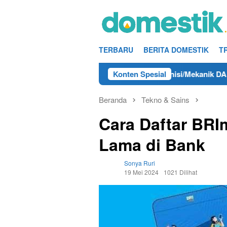
Loncat
ke
konten
TERBARU
BERITA DOMESTIK
T
hun 2025
Info Kerja Teknisi/Mekanik DAMRI Lulusan SM
Konten Spesial
Beranda
Tekno & Sains
Cara Daftar BRI
Lama di Bank
Sonya Ruri
19 Mei 2024
1021 Dilihat