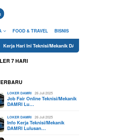
n
A
FOOD & TRAVEL
BISNIS
Teknisi/Mekanik DAMRI Lulusan SMA/SMK Terdekat di Cilacap Ta
LER 7 HARI
TERBARU
26 Juli 2025
LOKER DAMRI
Job Fair Online Teknisi/Mekanik
DAMRI Lu…
26 Juli 2025
LOKER DAMRI
Info Kerja Teknisi/Mekanik
DAMRI Lulusan…