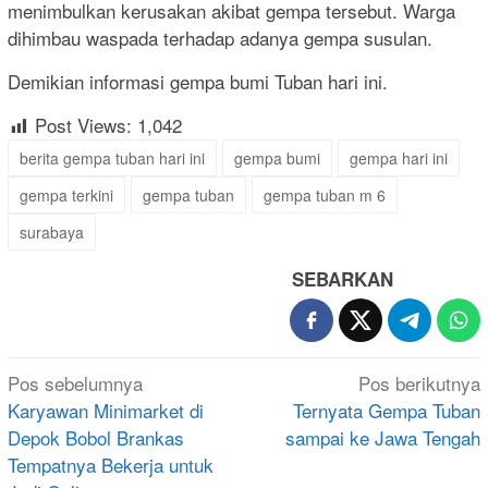
menimbulkan kerusakan akibat gempa tersebut. Warga
dihimbau waspada terhadap adanya gempa susulan.
Demikian informasi gempa bumi Tuban hari ini.
Post Views:
1,042
berita gempa tuban hari ini
gempa bumi
gempa hari ini
gempa terkini
gempa tuban
gempa tuban m 6
surabaya
SEBARKAN
Navigasi
Pos sebelumnya
Pos berikutnya
pos
Karyawan Minimarket di
Ternyata Gempa Tuban
Depok Bobol Brankas
sampai ke Jawa Tengah
Tempatnya Bekerja untuk