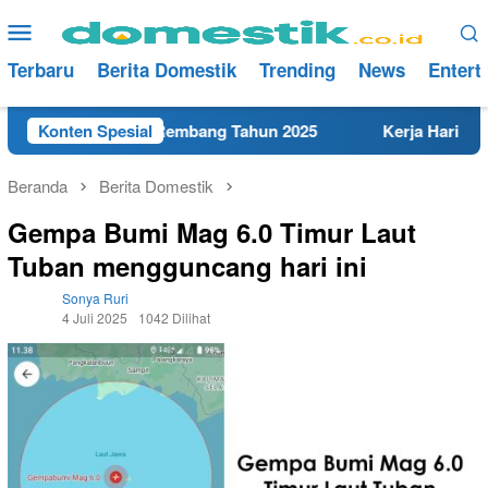
Loncat
Menu
ke
Mobile
konten
Terbaru
Berita Domestik
Trending
News
Entert
MK Terdekat di Rembang Tahun 2025
Konten Spesial
Kerja Hari Ini Tekn
Beranda
Berita Domestik
Gempa Bumi Mag 6.0 Timur Laut
Tuban mengguncang hari ini
Sonya Ruri
4 Juli 2025
1042 Dilihat