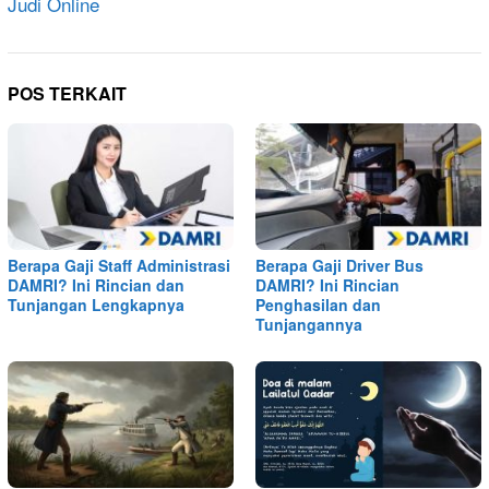
Judi Online
POS TERKAIT
Berapa Gaji Staff Administrasi
Berapa Gaji Driver Bus
DAMRI? Ini Rincian dan
DAMRI? Ini Rincian
Tunjangan Lengkapnya
Penghasilan dan
Tunjangannya