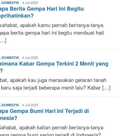
Sonya
4 Juli 2025
A DOMESTIK
pa Berita Gempa Hari Ini Begitu
Ruri
prihatinkan?
sahabat, apakah kamu pernah bertanya-tanya
apa berita gempa hari ini begitu membuat hati
[…]
Sonya
4 Juli 2025
A DOMESTIK
imana Kabar Gempa Terkini 2 Menit yang
Ruri
u?
bat, apakah kau juga merasakan getaran tanah
baru saja terjadi beberapa menit lalu? Kabar […]
Sonya
4 Juli 2025
A DOMESTIK
pa Gempa Bumi Hari Ini Terjadi di
Ruri
nesia?
Sahabat, apakah kalian pernah bertanya-tanya
apa gempa bumi sering terjadi di Indonesia?