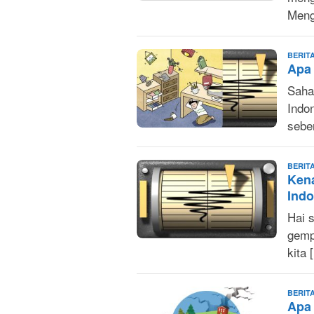
Meng
BERIT
Apa
Saha
Indo
sebe
BERIT
Kena
Indo
Hai 
gempa
kita 
BERIT
Apa