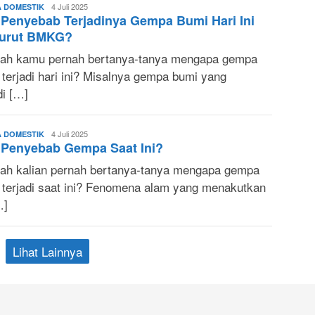
Sonya
4 Juli 2025
A DOMESTIK
Penyebab Terjadinya Gempa Bumi Hari Ini
Ruri
urut BMKG?
ah kamu pernah bertanya-tanya mengapa gempa
 terjadi hari ini? Misalnya gempa bumi yang
di […]
Sonya
4 Juli 2025
A DOMESTIK
 Penyebab Gempa Saat Ini?
Ruri
ah kalian pernah bertanya-tanya mengapa gempa
 terjadi saat ini? Fenomena alam yang menakutkan
…]
Lihat Lainnya