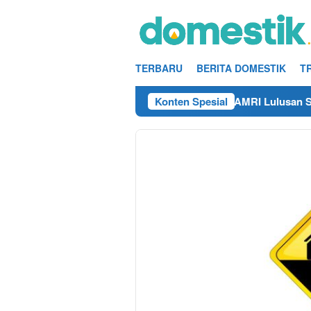
Loncat
ke
konten
TERBARU
BERITA DOMESTIK
T
Info Kerja Teknisi/Mekanik DAMRI Lulusan SMA/SMK T
Konten Spesial