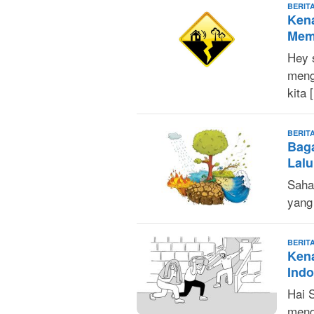
BERIT
Kena
Mem
Hey 
meng
kita 
BERIT
Baga
Lal
Saha
yang 
BERIT
Kena
Indo
Hai 
meng