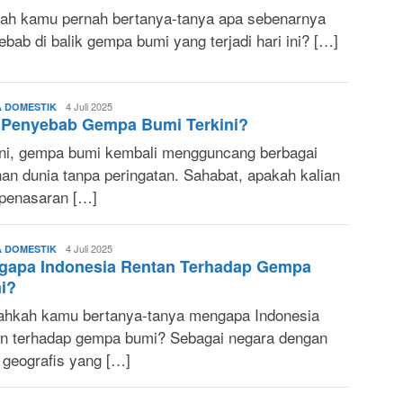
ah kamu pernah bertanya-tanya apa sebenarnya
bab di balik gempa bumi yang terjadi hari ini? […]
Sonya
4 Juli 2025
A DOMESTIK
 Penyebab Gempa Bumi Terkini?
Ruri
ini, gempa bumi kembali mengguncang berbagai
han dunia tanpa peringatan. Sahabat, apakah kalian
 penasaran […]
Sonya
4 Juli 2025
A DOMESTIK
gapa Indonesia Rentan Terhadap Gempa
Ruri
i?
ahkah kamu bertanya-tanya mengapa Indonesia
an terhadap gempa bumi? Sebagai negara dengan
k geografis yang […]