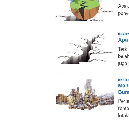
Apak
penye
BERIT
Apa
Terk
bela
juga
BERIT
Men
Bum
Pern
rent
leta