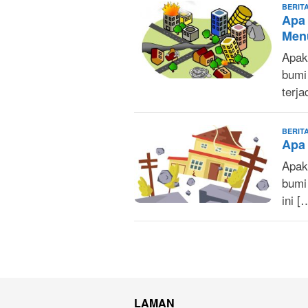
BERIT
Apa 
Men
Apak
bumi
terja
BERIT
Apa
Apak
bumi
ini [
LAMAN