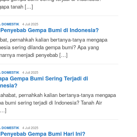
apa tanah […]
Sonya
4 Juli 2025
A DOMESTIK
 Penyebab Gempa Bumi di Indonesia?
Ruri
bat, pernahkah kalian bertanya-tanya mengapa
nesia sering dilanda gempa bumi? Apa yang
narnya menjadi penyebab […]
Sonya
4 Juli 2025
A DOMESTIK
pa Gempa Bumi Sering Terjadi di
Ruri
nesia?
sahabat, pernahkah kalian bertanya-tanya mengapa
 bumi sering terjadi di Indonesia? Tanah Air
[…]
Sonya
4 Juli 2025
A DOMESTIK
 Penyebab Gempa Bumi Hari Ini?
Ruri