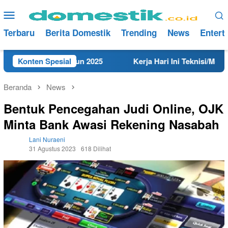
Loncat
Menu
ke
Mobile
konten
Terbaru
Berita Domestik
Trending
News
Entert
di Rembang Tahun 2025
Konten Spesial
Kerja Hari Ini Teknisi/Mekanik
Beranda
News
Bentuk Pencegahan Judi Online, OJK
Minta Bank Awasi Rekening Nasabah
Lani Nuraeni
31 Agustus 2023
618 Dilihat