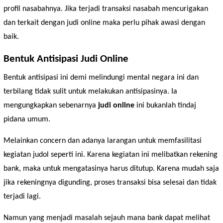
profil nasabahnya. Jika terjadi transaksi nasabah mencurigakan
dan terkait dengan judi online maka perlu pihak awasi dengan
baik.
Bentuk Antisipasi Judi Online
Bentuk antisipasi ini demi melindungi mental negara ini dan
terbilang tidak sulit untuk melakukan antisipasinya. Ia
mengungkapkan sebenarnya
judi online
ini bukanlah tindaj
pidana umum.
Melainkan concern dan adanya larangan untuk memfasilitasi
kegiatan judol seperti ini. Karena kegiatan ini melibatkan rekening
bank, maka untuk mengatasinya harus ditutup. Karena mudah saja
jika rekeningnya digunding, proses transaksi bisa selesai dan tidak
terjadi lagi.
Namun yang menjadi masalah sejauh mana bank dapat melihat