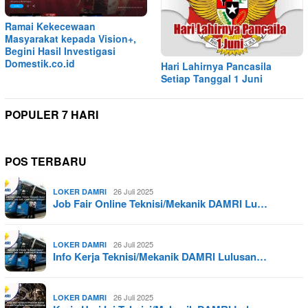
Ramai Kekecewaan
Masyarakat kepada Vision+,
Begini Hasil Investigasi
Domestik.co.id
Hari Lahirnya Pancasila
Setiap Tanggal 1 Juni
POPULER 7 HARI
POS TERBARU
26 Juli 2025
LOKER DAMRI
Job Fair Online Teknisi/Mekanik DAMRI Lu…
26 Juli 2025
LOKER DAMRI
Info Kerja Teknisi/Mekanik DAMRI Lulusan…
26 Juli 2025
LOKER DAMRI