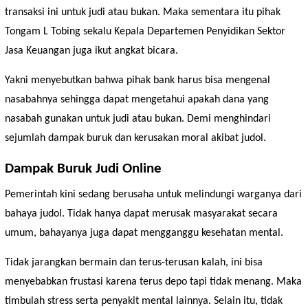
transaksi ini untuk judi atau bukan. Maka sementara itu pihak
Tongam L Tobing sekalu Kepala Departemen Penyidikan Sektor
Jasa Keuangan juga ikut angkat bicara.
Yakni menyebutkan bahwa pihak bank harus bisa mengenal
nasabahnya sehingga dapat mengetahui apakah dana yang
nasabah gunakan untuk judi atau bukan. Demi menghindari
sejumlah dampak buruk dan kerusakan moral akibat judol.
Dampak Buruk Judi Online
Pemerintah kini sedang berusaha untuk melindungi warganya dari
bahaya judol. Tidak hanya dapat merusak masyarakat secara
umum, bahayanya juga dapat mengganggu kesehatan mental.
Tidak jarangkan bermain dan terus-terusan kalah, ini bisa
menyebabkan frustasi karena terus depo tapi tidak menang. Maka
timbulah stress serta penyakit mental lainnya. Selain itu, tidak