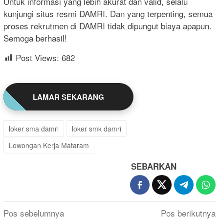
Untuk informasi yang lebih akurat dan valid, selalu
kunjungi situs resmi DAMRI. Dan yang terpenting, semua
proses rekrutmen di DAMRI tidak dipungut biaya apapun.
Semoga berhasil!
Post Views:
682
LAMAR SEKARANG
loker sma damri
loker smk damri
Lowongan Kerja Mataram
SEBARKAN
Navigasi
Pos sebelumnya
Pos berikutnya