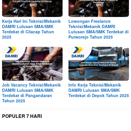
Kerja Hari Ini Teknisi/Mekanik
Lowongan Freelance
DAMRI Lulusan SMA/SMK
Teknisi/Mekanik DAMRI
Terdekat di Cilacap Tahun
Lulusan SMA/SMK Terdekat di
2025
Purworejo Tahun 2025
Job Vacancy Teknisi/Mekanik
Info Kerja Teknisi/Mekanik
DAMRI Lulusan SMA/SMK
DAMRI Lulusan SMA/SMK
Terdekat di Pangandaran
Terdekat di Depok Tahun 2025
Tahun 2025
POPULER 7 HARI