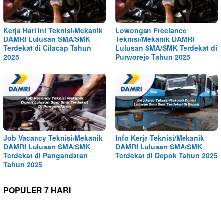
Kerja Hari Ini Teknisi/Mekanik
Lowongan Freelance
DAMRI Lulusan SMA/SMK
Teknisi/Mekanik DAMRI
Terdekat di Cilacap Tahun
Lulusan SMA/SMK Terdekat di
2025
Purworejo Tahun 2025
Job Vacancy Teknisi/Mekanik
Info Kerja Teknisi/Mekanik
DAMRI Lulusan SMA/SMK
DAMRI Lulusan SMA/SMK
Terdekat di Pangandaran
Terdekat di Depok Tahun 2025
Tahun 2025
POPULER 7 HARI