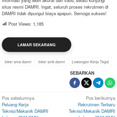
informasi yang lebih akurat dan valid, selalu kunjungi
situs resmi DAMRI. Ingat, seluruh proses rekrutmen di
DAMRI tidak dipungut biaya apapun. Semoga sukses!
Post Views:
1,185
LAMAR SEKARANG
loker sma damri
loker smk damri
Lowongan Kerja Tegal
SEBARKAN
Navigasi
Pos sebelumnya
Pos berikutnya
pos
Peluang Kerja
Rekrutmen Terbaru
Teknisi/Mekanik DAMRI
Teknisi/Mekanik DAMRI