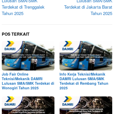
Lulusan SMA/SMK
Lulusan SMA/SMK
Terdekat di Trenggalek
Terdekat di Jakarta Barat
Tahun 2025
Tahun 2025
POS TERKAIT
Job Fair Online
Info Kerja Teknisi/Mekanik
Teknisi/Mekanik DAMRI
DAMRI Lulusan SMA/SMK
Lulusan SMA/SMK Terdekat di
Terdekat di Rembang Tahun
Wonogiri Tahun 2025
2025