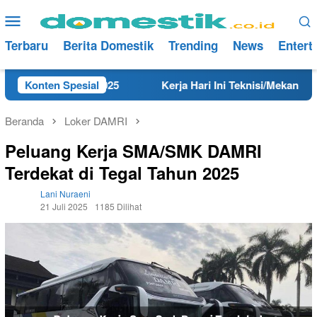
Loncat
Menu
ke
Mobile
konten
Terbaru
Berita Domestik
Trending
News
Entert
ng Tahun 2025
Konten Spesial
Kerja Hari Ini Teknisi/Mekanik DAMRI L
Beranda
Loker DAMRI
Peluang Kerja SMA/SMK DAMRI
Terdekat di Tegal Tahun 2025
Lani Nuraeni
21 Juli 2025
1185 Dilihat